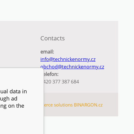
Contacts
email:
info@technickenormy.cz
obchod@technickenormy.cz
Telefon:
+420 377 387 684
ual data in
ough ad
SITEMAP
Ecommerce solutions
BINARGON.cz
ing on the