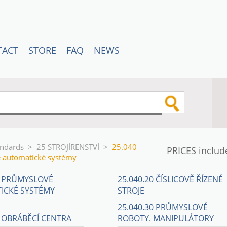
TACT
STORE
FAQ
NEWS
andards
>
25 STROJÍRENSTVÍ
>
25.040
PRICES includ
 automatické systémy
1 PRŮMYSLOVÉ
25.040.20 ČÍSLICOVĚ ŘÍZENÉ
ICKÉ SYSTÉMY
STROJE
25.040.30 PRŮMYSLOVÉ
0 OBRÁBĚCÍ CENTRA
ROBOTY. MANIPULÁTORY