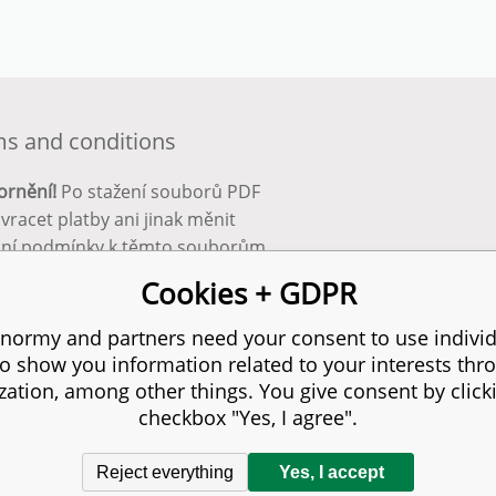
s and conditions
ornění!
Po stažení souborů PDF
 vracet platby ani jinak měnit
ční podmínky k těmto souborům.
bnější info zde:
Obchodní
Cookies + GDPR
ínky
normy and partners need your consent to use individ
to show you information related to your interests thr
s reserved.
zation, among other things. You give consent by click
checkbox "Yes, I agree".
Reject everything
Yes, I accept