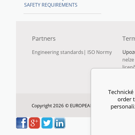
SAFETY REQUIREMENTS
Partners
Term
Engineering standards
|
ISO Normy
Upoz
nelze
licen
Podro
podm
Technické 
order 
Copyright 2026 © EUROPEAN STANDARD. All right
personali