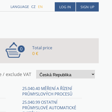
LANGUAGE
CZ
EN
LOG IN
SIGN UP
Total price
0
0 €
e / exclude VAT
25.040.40 MĚŘENÍ A ŘÍZENÍ
PRŮMYSLOVÝCH PROCESŮ
25.040.99 OSTATNÍ
PRŮMYSLOVÉ AUTOMATICKÉ