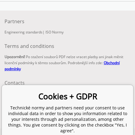
Partners
Engineering standards
|
ISO Normy
Terms and conditions
Upozornění!
Po stažení souborů PDF nelze vracet platby ani jinak měnit
licenční podmínky k těmto souborům. Podrobnější info zde:
Obchodní
podmínky
Contacts
email:
Cookies + GDPR
info@technickenormy.cz
obchod@technickenormy.cz
Technické normy and partners need your consent to use
Telefon:
individual data in order to show you information related to
+420 377 387 684
your interests through ad personalization, among other
things. You give consent by clicking on the checkbox "Yes, I
agree".