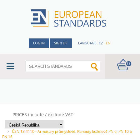
LOG IN
SIGN UP
LANGUAGE
CZ
EN
0
PRICES include / exclude VAT
>
ČSN 13 4110 - Armatury průmyslové. Kohouty kuželové PN 6, PN 10 a
PN 16