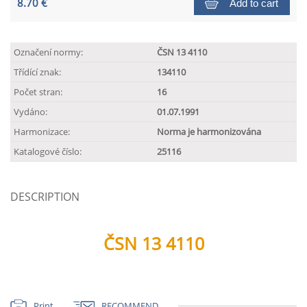
8.70 €
Add to cart
Označení normy:
ČSN 13 4110
Třídící znak:
134110
Počet stran:
16
Vydáno:
01.07.1991
Harmonizace:
Norma je harmonizována
Katalogové číslo:
25116
DESCRIPTION
ČSN 13 4110
Print
RECOMMEND