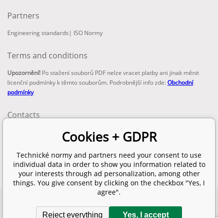
Partners
Engineering standards
|
ISO Normy
Terms and conditions
Upozornění!
Po stažení souborů PDF nelze vracet platby ani jinak měnit
licenční podmínky k těmto souborům. Podrobnější info zde:
Obchodní
podmínky
Contacts
email:
Cookies + GDPR
info@technickenormy.cz
obchod@technickenormy.cz
Technické normy and partners need your consent to use
Telefon:
individual data in order to show you information related to
+420 377 387 684
your interests through ad personalization, among other
things. You give consent by clicking on the checkbox "Yes, I
agree".
Copyright 2026 © EUROPEAN STANDARD. All rights reserved.
Reject everything
Yes, I accept