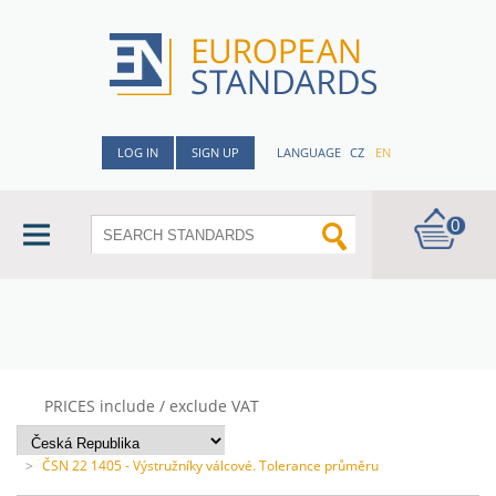
LOG IN
SIGN UP
LANGUAGE
CZ
EN
0
PRICES include / exclude VAT
>
ČSN 22 1405 - Výstružníky válcové. Tolerance průměru