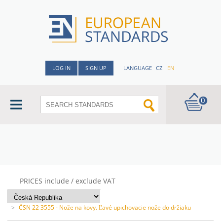
LOG IN
SIGN UP
LANGUAGE
CZ
EN
0
PRICES include / exclude VAT
>
ČSN 22 3555 - Nože na kovy. Ľavé upichovacie nože do držiaku