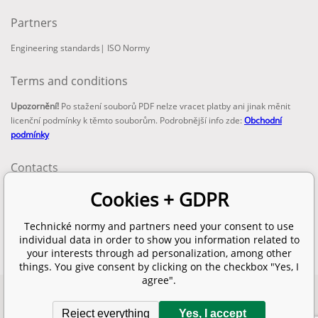
Partners
Engineering standards
|
ISO Normy
Terms and conditions
Upozornění!
Po stažení souborů PDF nelze vracet platby ani jinak měnit
licenční podmínky k těmto souborům. Podrobnější info zde:
Obchodní
podmínky
Contacts
email:
Cookies + GDPR
info@technickenormy.cz
obchod@technickenormy.cz
Technické normy and partners need your consent to use
Telefon:
individual data in order to show you information related to
+420 377 387 684
your interests through ad personalization, among other
things. You give consent by clicking on the checkbox "Yes, I
agree".
Copyright 2026 © EUROPEAN STANDARD. All rights reserved.
Reject everything
Yes, I accept