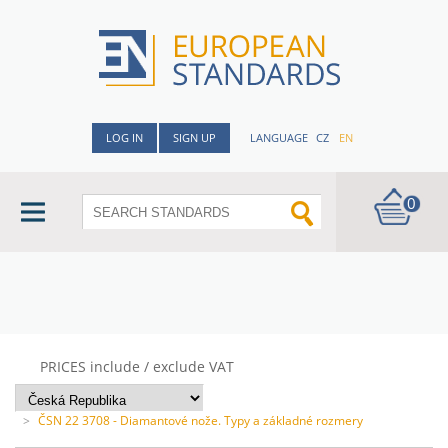
LOG IN
SIGN UP
LANGUAGE
CZ
EN
0
PRICES include / exclude VAT
>
ČSN 22 3708 - Diamantové nože. Typy a základné rozmery