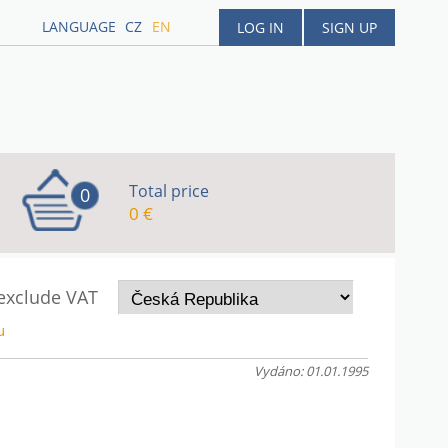
LANGUAGE
CZ
EN
LOG IN
SIGN UP
Total price
0
0 €
 exclude VAT
u
Vydáno: 01.01.1995