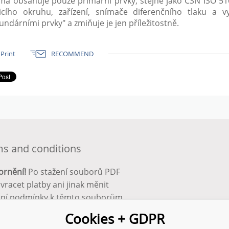
a obsahuje pouze primární prvky, stejně jako ČSN ISO 5167
icího okruhu, zařízení, snímače diferenčního tlaku a vy
undárními prvky" a zmiňuje je jen příležitostně.
Print
RECOMMEND
s and conditions
ornění!
Po stažení souborů PDF
 vracet platby ani jinak měnit
ční podmínky k těmto souborům.
bnější info zde:
Obchodní
Cookies + GDPR
ínky