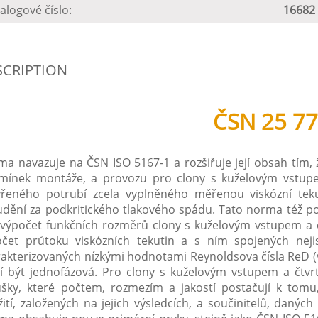
alogové číslo:
16682
SCRIPTION
ČSN 25 7
a navazuje na ČSN ISO 5167-1 a rozšiřuje její obsah tím, ž
mínek montáže, a provozu pro clony s kuželovým vstupem
vřeného potrubí zcela vyplněného měřenou viskózní teku
dění za podkritického tlakového spádu. Tato norma též po
výpočet funkčních rozměrů clony s kuželovým vstupem a 
očet průtoku viskózních tekutin a s ním spojených neji
akterizovaných nízkými hodnotami Reynoldsova čísla ReD (
 být jednofázová. Pro clony s kuželovým vstupem a čtvr
ušky, které počtem, rozmezím a jakostí postačují k tomu
ití, založených na jejich výsledcích, a součinitelů, danýc