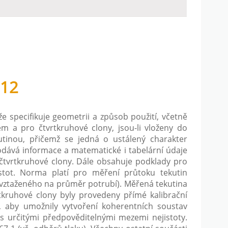
712
e specifikuje geometrii a způsob použití, včetně
 a pro čtvrtkruhové clony, jsou-li vloženy do
tinou, přičemž se jedná o ustálený charakter
dává informace a matematické i tabelární údaje
čtvrtkruhové clony. Dále obsahuje podklady pro
stot. Norma platí pro měření průtoku tekutin
vztaženého na průměr potrubí). Měřená tekutina
tkruhové clony byly provedeny přímé kalibrační
, aby umožnily vytvoření koherentních soustav
h s určitými předpověditelnými mezemi nejistoty.