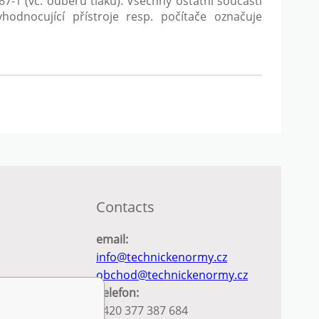
-1 (vč. odběrů tlaku). Všechny ostatní součásti
hodnocující přístroje resp. počítače označuje
Contacts
email:
info@technickenormy.cz
obchod@technickenormy.cz
Telefon:
+420 377 387 684