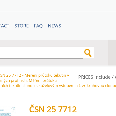
TACT
STORE
FAQ
NEWS
SN 25 7712 - Měření průtoku tekutin v
PRICES include /
ených profilech. Měření průtoku
zních tekutin clonou s kuželovým vstupem a čtvrtkruhovou clono
ČSN 25 7712