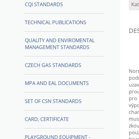
CQI STANDARDS
Kat
TECHNICAL PUBLICATIONS
DE
QUALITY AND ENVIROMENTAL
MANAGEMENT STANDARDS
CZECH GAS STANDARDS
Norm
pod
MPA AND EAL DOCUMENTS
uza
prou
pro 
SET OF CSN STANDARDS
výp
char
musí
CARD, CERTIFICATE
zko
použ
PLAYGROUND EQUIPMENT -