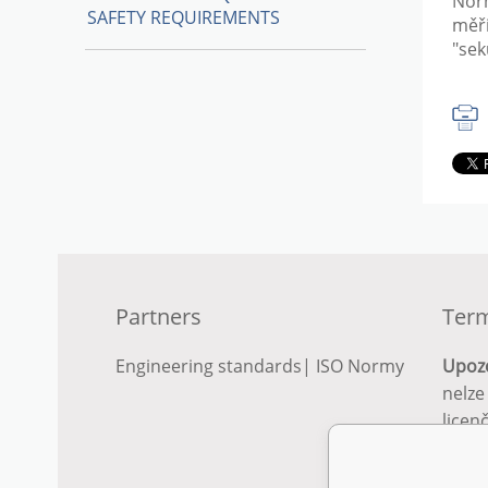
Norm
SAFETY REQUIREMENTS
měř
"sek
Partners
Term
Engineering standards
|
ISO Normy
Upoz
nelze
licen
Podro
podm