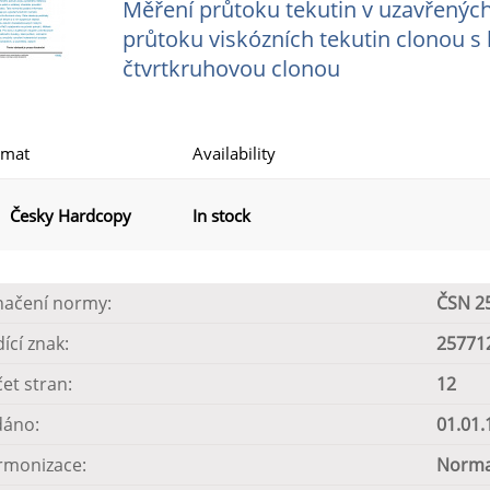
Měření průtoku tekutin v uzavřených
průtoku viskózních tekutin clonou 
čtvrtkruhovou clonou
rmat
Availability
Česky Hardcopy
In stock
načení normy:
ČSN 2
dící znak:
25771
et stran:
12
dáno:
01.01.
rmonizace:
Norma