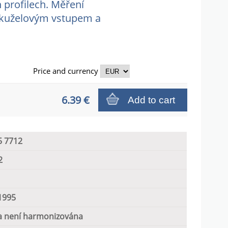
 profilech. Měření
s kuželovým vstupem a
Price and
currency
6.39 €
Add to cart
5 7712
2
1995
 není harmonizována