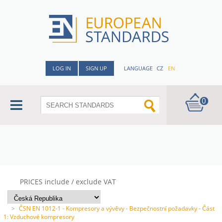
LOG IN
SIGN UP
LANGUAGE
CZ
EN
0
PRICES include / exclude VAT
>
ČSN EN 1012-1 - Kompresory a vývěvy - Bezpečnostní požadavky - Část
1: Vzduchové kompresory