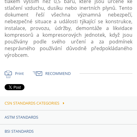
tlakem vyšším než 0,5 barů, které jsou určené ke
stlačení vzduchu, dusíku nebo inertních plynů. Tento
dokument řeší všechna významná nebezpečí,
nebezpečné situace a události týkající se konstrukce,
instalace, provozu, údržby, demontáže a likvidace
kompresorů a kompresorových jednotek, když jsou
používány podle svého určení a za podmínek
nesprávného používání důvodně předpokládaného
výrobcem.
Print
RECOMMEND
CSN STANDARDS CATEGORIES
ASTM STANDARDS
BSI STANDARDS