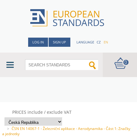
LOG IN
SIGN UP
LANGUAGE
CZ
EN
0
PRICES include / exclude VAT
>
ČSN EN 14067-1 - Železniční aplikace - Aerodynamika - Část 1: Značky
a jednotky