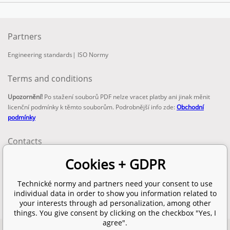
Partners
Engineering standards
|
ISO Normy
Terms and conditions
Upozornění!
Po stažení souborů PDF nelze vracet platby ani jinak měnit
licenční podmínky k těmto souborům. Podrobnější info zde:
Obchodní
podmínky
Contacts
email:
Cookies + GDPR
info@technickenormy.cz
obchod@technickenormy.cz
Technické normy and partners need your consent to use
Telefon:
individual data in order to show you information related to
+420 377 387 684
your interests through ad personalization, among other
things. You give consent by clicking on the checkbox "Yes, I
agree".