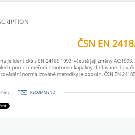
SCRIPTION
ČSN EN 2418
a je identická s EN 24185:1993, včetně její změny AC:1993
ilech pomocí měření hmotnosti kapaliny dodávané do váž
provádění normalizované metodiky je popsán. ČSN EN 24185 
Print
RECOMMEND