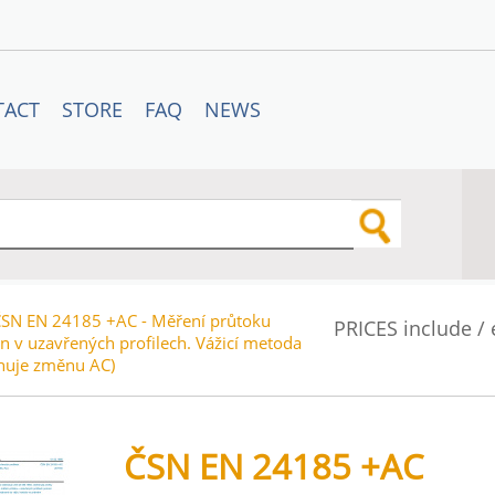
TACT
STORE
FAQ
NEWS
SN EN 24185 +AC - Měření průtoku
PRICES include /
in v uzavřených profilech. Vážicí metoda
huje změnu AC)
ČSN EN 24185 +AC