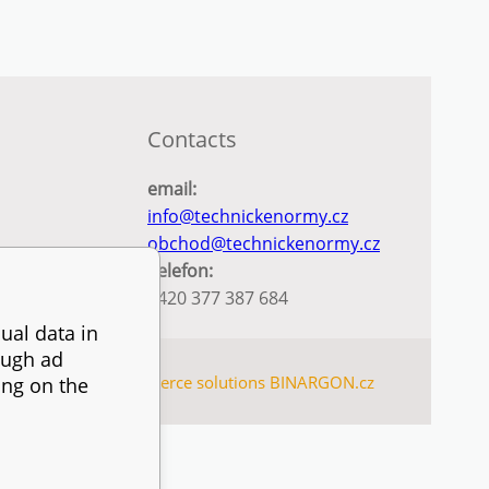
Contacts
email:
info@technickenormy.cz
obchod@technickenormy.cz
Telefon:
+420 377 387 684
ual data in
ough ad
SITEMAP
Ecommerce solutions
BINARGON.cz
ing on the