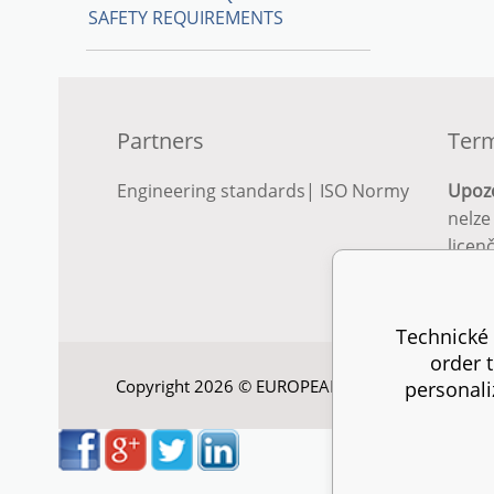
SAFETY REQUIREMENTS
Partners
Term
Engineering standards
|
ISO Normy
Upoz
nelze
licen
Podro
podm
Technické 
order 
Copyright 2026 © EUROPEAN STANDARD. All right
personali