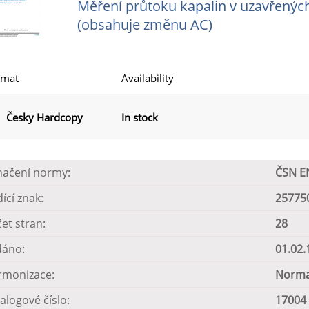
Měření průtoku kapalin v uzavřených
(obsahuje změnu AC)
rmat
Availability
Česky Hardcopy
In stock
načení normy:
ČSN E
dící znak:
25775
et stran:
28
dáno:
01.02.
rmonizace:
Norma
alogové číslo:
17004