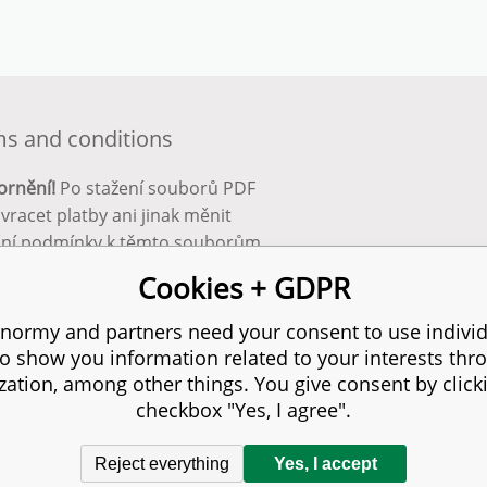
s and conditions
ornění!
Po stažení souborů PDF
 vracet platby ani jinak měnit
ční podmínky k těmto souborům.
bnější info zde:
Obchodní
Cookies + GDPR
ínky
normy and partners need your consent to use individ
to show you information related to your interests thr
s reserved.
zation, among other things. You give consent by click
checkbox "Yes, I agree".
Reject everything
Yes, I accept