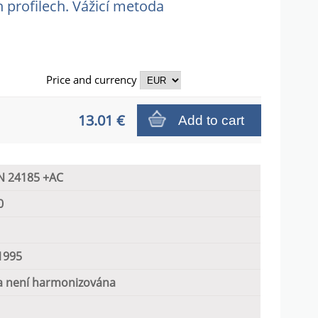
 profilech. Vážicí metoda
Price and
currency
13.01 €
Add to cart
N 24185 +AC
0
1995
 není harmonizována