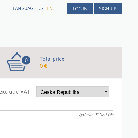
LANGUAGE
CZ
EN
LOG IN
SIGN UP
Total price
0
0 €
 exclude VAT
Vydáno: 01.02.1995