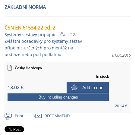
ZÁKLADNÍ NORMA
ČSN EN 61534-22 ed. 2
Systémy sestavy přípojnic - Část 22:
Zvláštní požadavky pro systémy sestav
přípojnic určených pro montáž na
podlaze nebo pod podlahou
01.04.2015
Česky Hardcopy
In stock
13.02 €
Add to cart
Buy including changes
20.14 €
Print
RECOMMEND