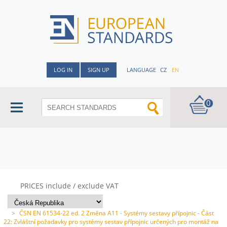
LOG IN
SIGN UP
LANGUAGE
CZ
EN
0
PRICES include / exclude VAT
>
ČSN EN 61534-22 ed. 2 Změna A11 - Systémy sestavy přípojnic - Část
22: Zvláštní požadavky pro systémy sestav přípojnic určených pro montáž na