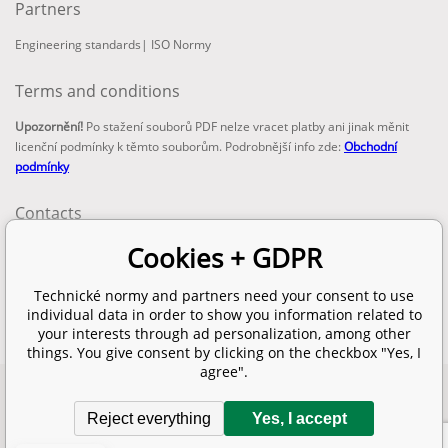
Partners
Engineering standards
|
ISO Normy
Terms and conditions
Upozornění!
Po stažení souborů PDF nelze vracet platby ani jinak měnit
licenční podmínky k těmto souborům. Podrobnější info zde:
Obchodní
podmínky
Contacts
email:
Cookies + GDPR
info@technickenormy.cz
obchod@technickenormy.cz
Technické normy and partners need your consent to use
Telefon:
individual data in order to show you information related to
+420 377 387 684
your interests through ad personalization, among other
things. You give consent by clicking on the checkbox "Yes, I
agree".
Copyright 2026 © EUROPEAN STANDARD. All rights reserved.
Reject everything
Yes, I accept
SITEMAP
Ecommerce solutions
BINARGON.cz