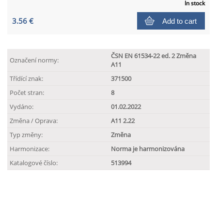
In stock
3.56 €
Add to cart
ČSN EN 61534-22 ed. 2 Změna
Označení normy:
A11
Třídící znak:
371500
Počet stran:
8
Vydáno:
01.02.2022
Změna / Oprava:
A11 2.22
Typ změny:
Změna
Harmonizace:
Norma je harmonizována
Katalogové číslo:
513994