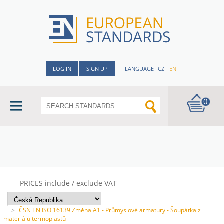
LOG IN
SIGN UP
LANGUAGE
CZ
EN
0
PRICES include / exclude VAT
>
ČSN EN ISO 16139 Změna A1 - Průmyslové armatury - Šoupátka z
materiálů termoplastů