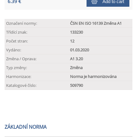
6.39 €
Add to cart
Označení normy:
ČSN EN ISO 16139 Změna A1
Třídící znak:
133230
Počet stran:
12
Vydáno:
01.03.2020
Změna / Oprava:
A1 3.20
Typ změny:
Změna
Harmonizace:
Norma je harmonizována
Katalogové číslo:
509790
ZÁKLADNÍ NORMA