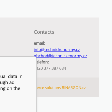
Contacts
email:
info@technickenormy.cz
obchod@technickenormy.cz
Telefon:
+420 377 387 684
ual data in
ough ad
SITEMAP
Ecommerce solutions
BINARGON.cz
ing on the