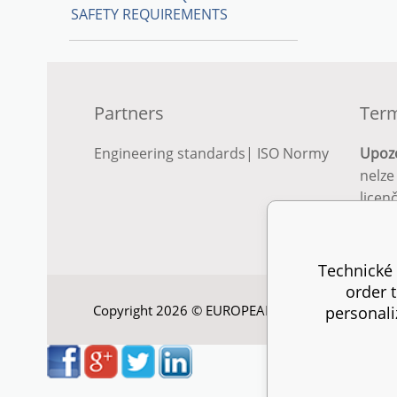
SAFETY REQUIREMENTS
Partners
Term
Engineering standards
|
ISO Normy
Upoz
nelze
licen
Podro
podm
Technické 
order 
Copyright 2026 © EUROPEAN STANDARD. All right
personali