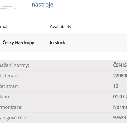
nástroje
rmat
Availability
Česky Hardcopy
In stock
načení normy:
ČSN I
dící znak:
22080
et stran:
12
dáno:
01.07.
rmonizace:
Norma
alogové číslo:
97633