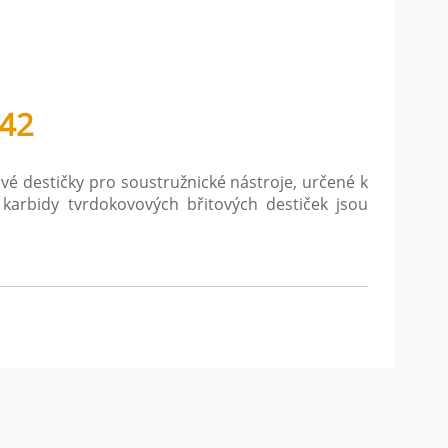
242
é destičky pro soustružnické nástroje, určené k
arbidy tvrdokovových břitových destiček jsou