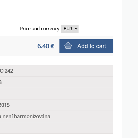
Price and
currency
6.40 €
Add to cart
SO 242
8
2015
 není harmonizována