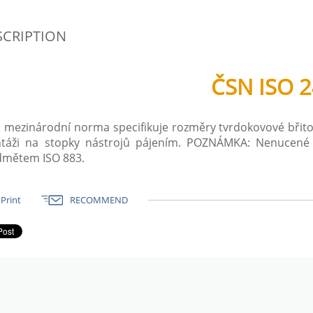
SCRIPTION
ČSN ISO 
 mezinárodní norma specifikuje rozměry tvrdokovové břitov
táži na stopky nástrojů pájením. POZNÁMKA: Nenucené k
dmětem ISO 883.
Print
RECOMMEND