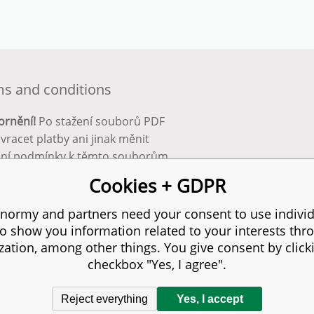
s and conditions
ornění!
Po stažení souborů PDF
 vracet platby ani jinak měnit
ční podmínky k těmto souborům.
bnější info zde:
Obchodní
Cookies + GDPR
ínky
normy and partners need your consent to use individ
to show you information related to your interests thr
s reserved.
zation, among other things. You give consent by click
checkbox "Yes, I agree".
Reject everything
Yes, I accept