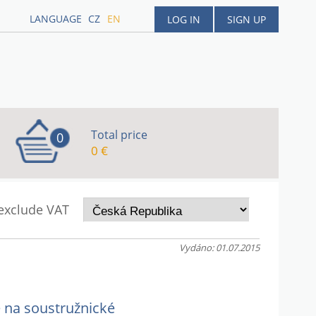
LANGUAGE
CZ
EN
LOG IN
SIGN UP
Total price
0
0 €
 exclude VAT
Vydáno: 01.07.2015
é na soustružnické