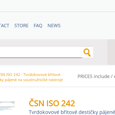
TACT
STORE
FAQ
NEWS
SN ISO 242 - Tvrdokovové břitové
PRICES include /
čky pájené na soustružnické nástroje
ČSN ISO 242
Tvrdokovové břitové destičky pájen