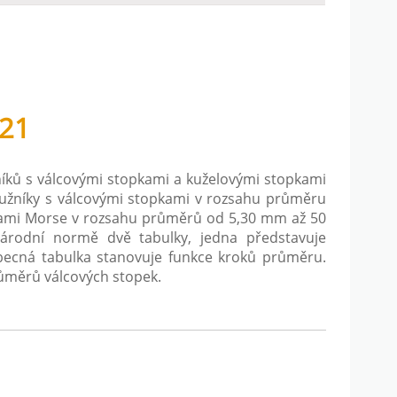
521
níků s válcovými stopkami a kuželovými stopkami
stružníky s válcovými stopkami v rozsahu průměru
pkami Morse v rozsahu průměrů od 5,30 mm až 50
árodní normě dvě tabulky, jedna představuje
obecná tabulka stanovuje funkce kroků průměru.
růměrů válcových stopek.