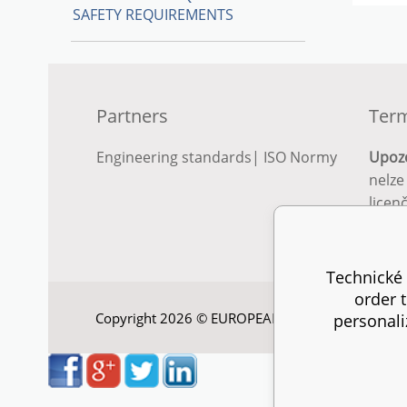
SAFETY REQUIREMENTS
Partners
Term
Engineering standards
|
ISO Normy
Upoz
nelze
licen
Podro
podm
Technické 
order 
Copyright 2026 © EUROPEAN STANDARD. All right
personali