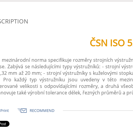
SCRIPTION
ČSN ISO 
 mezinárodní norma specifikuje rozměry strojních výstruž
e. Zabývá se následujícími typy výstružníků: - strojní vý
,32 mm až 20 mm; - strojní výstružníky s kuželovými sto
 Pro každý typ výstružníku jsou uvedeny v této mezin
erované velikosti s odpovídajícími rozměry, a druhá vše
novuje také výrobní tolerance délek, řezných průměrů a p
Print
RECOMMEND