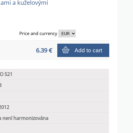
pkami a kuželovými
Price and
currency
6.39 €
Add to cart
SO 521
8
2012
 není harmonizována