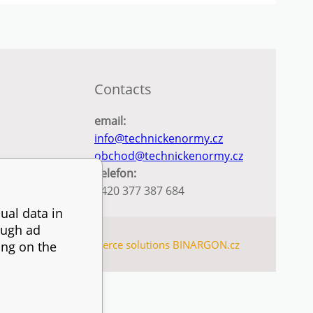
Contacts
email:
info@technickenormy.cz
obchod@technickenormy.cz
Telefon:
+420 377 387 684
ual data in
ough ad
SITEMAP
Ecommerce solutions
BINARGON.cz
ing on the