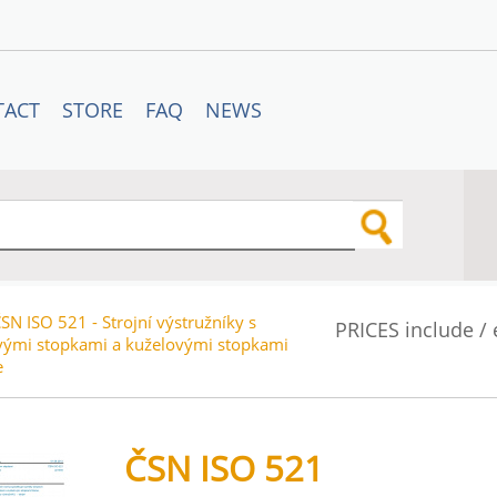
TACT
STORE
FAQ
NEWS
SN ISO 521 - Strojní výstružníky s
PRICES include /
vými stopkami a kuželovými stopkami
e
ČSN ISO 521