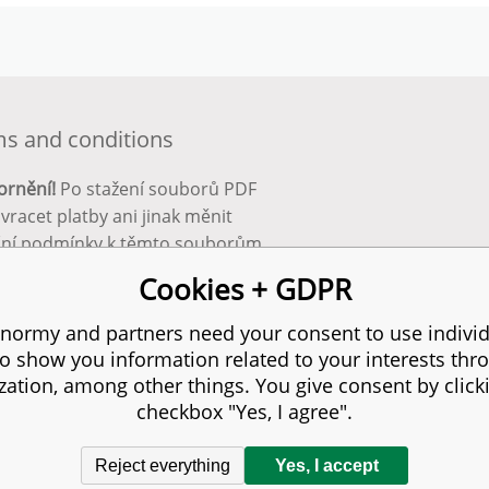
s and conditions
ornění!
Po stažení souborů PDF
 vracet platby ani jinak měnit
ční podmínky k těmto souborům.
bnější info zde:
Obchodní
Cookies + GDPR
ínky
normy and partners need your consent to use individ
to show you information related to your interests thr
s reserved.
zation, among other things. You give consent by click
checkbox "Yes, I agree".
Reject everything
Yes, I accept