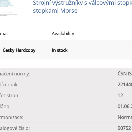
Strojní výstružníky s válcovými sto
stopkami Morse
rmat
Availability
Česky Hardcopy
In stock
načení normy:
ČSN I
dící znak:
22144
et stran:
12
dáno:
01.06.
rmonizace:
Norma
alogové číslo:
90752