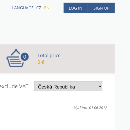
LANGUAGE
CZ
EN
LOG IN
SIGN UP
Total price
0
0 €
 exclude VAT
Vydáno: 01.06.2012