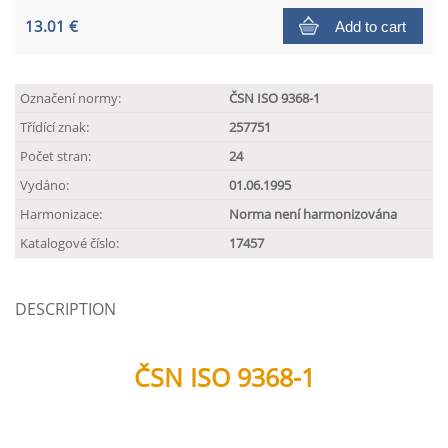
13.01 €
Add to cart
Označení normy:
ČSN ISO 9368-1
Třídící znak:
257751
Počet stran:
24
Vydáno:
01.06.1995
Harmonizace:
Norma není harmonizována
Katalogové číslo:
17457
DESCRIPTION
ČSN ISO 9368-1