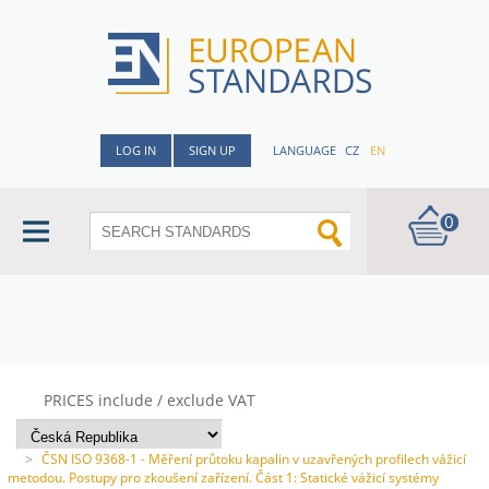
LOG IN
SIGN UP
LANGUAGE
CZ
EN
0
PRICES include / exclude VAT
>
ČSN ISO 9368-1 - Měření průtoku kapalin v uzavřených profilech vážicí
metodou. Postupy pro zkoušení zařízení. Část 1: Statické vážicí systémy