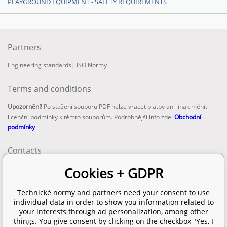
PLAYGROUND EQUIPMENT - SAFETY REQUIREMENTS
Partners
Engineering standards
|
ISO Normy
Terms and conditions
Upozornění!
Po stažení souborů PDF nelze vracet platby ani jinak měnit
licenční podmínky k těmto souborům. Podrobnější info zde:
Obchodní
podmínky
Contacts
email:
Cookies + GDPR
info@technickenormy.cz
obchod@technickenormy.cz
Technické normy and partners need your consent to use
Telefon:
individual data in order to show you information related to
+420 377 387 684
your interests through ad personalization, among other
things. You give consent by clicking on the checkbox "Yes, I