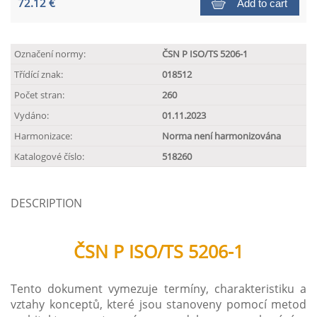
72.12 €
Add to cart
Označení normy:
ČSN P ISO/TS 5206-1
Třídící znak:
018512
Počet stran:
260
Vydáno:
01.11.2023
Harmonizace:
Norma není harmonizována
Katalogové číslo:
518260
DESCRIPTION
ČSN P ISO/TS 5206-1
Tento dokument vymezuje termíny, charakteristiku a
vztahy konceptů, které jsou stanoveny pomocí metod