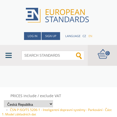
LOG IN
SIGN UP
LANGUAGE
CZ
EN
0
PRICES include / exclude VAT
>
ČSN P ISO/TS 5206-1 - Inteligentní dopravní systémy - Parkování - Část
1: Model základních dat