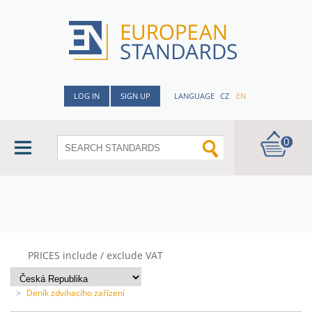
LOG IN
SIGN UP
LANGUAGE
CZ
EN
0
PRICES include / exclude VAT
>
Deník zdvihacího zařízení