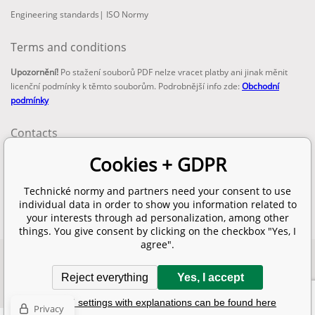
Engineering standards
|
ISO Normy
Terms and conditions
Upozornění!
Po stažení souborů PDF nelze vracet platby ani jinak měnit
licenční podmínky k těmto souborům. Podrobnější info zde:
Obchodní
podmínky
Contacts
email:
Cookies + GDPR
info@technickenormy.cz
obchod@technickenormy.cz
Technické normy and partners need your consent to use
Telefon:
individual data in order to show you information related to
+420 377 387 684
your interests through ad personalization, among other
things. You give consent by clicking on the checkbox "Yes, I
agree".
Copyright 2026 © EUROPEAN STANDARD. All rights reserved.
Reject everything
Yes, I accept
SITEMAP
Ecommerce solutions
BINARGON.cz
Detailed settings with explanations can be found here
Privacy