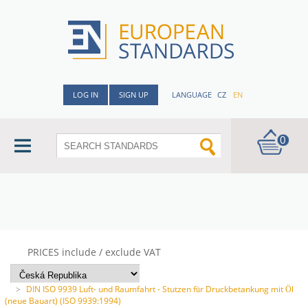
LOG IN
SIGN UP
LANGUAGE
CZ
EN
0
PRICES include / exclude VAT
>
DIN ISO 9939 Luft- und Raumfahrt - Stutzen für Druckbetankung mit Öl
(neue Bauart) (ISO 9939:1994)