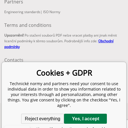
Partners
Engineering standards
|
ISO Normy
Terms and conditions
Upozornění!
Po stažení souborů PDF nelze vracet platby ani jinak měnit
licenční podmínky k těmto souborům. Podrobnější info zde:
Obchodní
podmínky
Contacts
email:
Cookies + GDPR
info@technickenormy.cz
obchod@technickenormy.cz
Technické normy and partners need your consent to use
Telefon:
individual data in order to show you information related to
+420 377 387 684
your interests through ad personalization, among other
things. You give consent by clicking on the checkbox "Yes, I
agree".
Copyright 2026 © EUROPEAN STANDARD. All rights reserved.
Reject everything
Yes, I accept
SITEMAP
Ecommerce solutions
BINARGON.cz