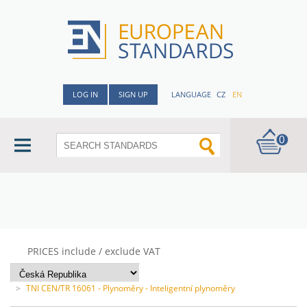
LOG IN
SIGN UP
LANGUAGE
CZ
EN
0
PRICES include / exclude VAT
>
TNI CEN/TR 16061 - Plynoměry - Inteligentní plynoměry