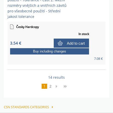
rozměry vnějších a vnitřních závitů
pro všeobecné použití - Střední
jakost tolerance
Česky Hardcopy
In stock
3.54 €
Add to cart
Buy including changes
7.08 €
14 results
1
2
CSN STANDARDS CATEGORIES