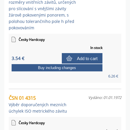
rozměry vnitřních závitů, určených
pro slícování s vnějšími závity
žárově pokovenými ponorem, s
polohou tolerančního pole h před
pokovováním
Česky Hardcopy
In stock
3.54 €
Add to cart
Buy including changes
6.26 €
ČSN 01 4315
Vydáno: 01.01.1972
Výběr doporučených mezních
úchylek ISO metrického závitu
Česky Hardcopy