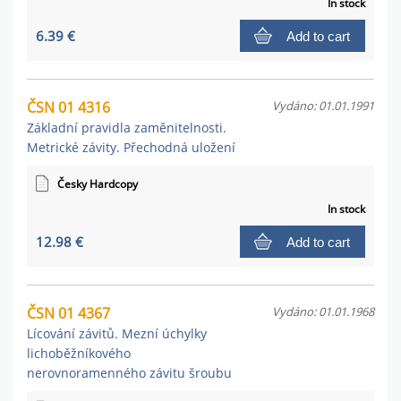
In stock
6.39 €
Add to cart
ČSN 01 4316
Vydáno: 01.01.1991
Základní pravidla zaměnitelnosti.
Metrické závity. Přechodná uložení
Česky Hardcopy
In stock
12.98 €
Add to cart
ČSN 01 4367
Vydáno: 01.01.1968
Lícování závitů. Mezní úchylky
lichoběžníkového
nerovnoramenného závitu šroubu