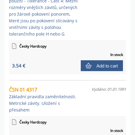
použití - Tolerance - Část 4: Mezní
rozměry vnějších závitů, určených
pro žárové pokovení ponorem,
které jsou po pokovení slícovány s
vnitřními závity s polohou
tolerančního pole H nebo G
Česky Hardcopy
In stock
3.54 €
Add to cart
ČSN 01 4317
Vydáno: 01.01.1991
Základní pravidla zaměnitelnosti.
Metrické závity. Uložení s
přesahem
Česky Hardcopy
In stock