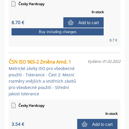
Česky Hardcopy
In stock
8.70 €
Add to cart
Buy including changes
8.7 €
ČSN ISO 965-2 Změna Amd. 1
Vydáno: 01.02.2022
Metrické závity ISO pro všeobecné
použití - Tolerance - Část 2: Mezní
rozměry vnějších a vnitřních závitů
pro všeobecné použití - Střední
jakost tolerance
Česky Hardcopy
In stock
3.54 €
Add to cart