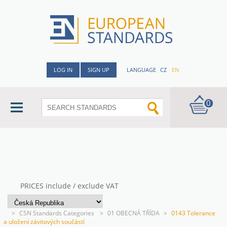
LOG IN
SIGN UP
LANGUAGE
CZ
EN
0
PRICES include / exclude VAT
>
CSN Standards Categories
>
01 OBECNÁ TŘÍDA
>
0143 Tolerance
a uložení závitových součástí