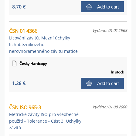
8.70 €
Add to cart
ČSN 01 4366
Vydáno: 01.01.1968
Lícování závitů. Mezní úchylky
lichoběžníkového
nerovnoramenného závitu matice
Česky Hardcopy
In stock
1.28 €
Add to cart
ČSN ISO 965-3
Vydáno: 01.08.2000
Metrické závity ISO pro všeobecné
použití - Tolerance - Část 3: Úchylky
závitů