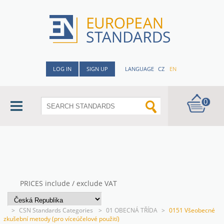
LOG IN
SIGN UP
LANGUAGE
CZ
EN
0
PRICES include / exclude VAT
>
CSN Standards Categories
>
01 OBECNÁ TŘÍDA
>
0151 Všeobecné
zkušební metody (pro víceúčelové použití)