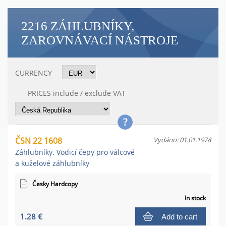
2216 ZÁHLUBNÍKY,
ZAROVNÁVACÍ NÁSTROJE
CURRENCY
PRICES include / exclude VAT
ČSN 22 1608
Vydáno: 01.01.1978
Záhlubníky. Vodicí čepy pro válcové
a kuželové záhlubníky
Česky Hardcopy
In stock
1.28 €
Add to cart