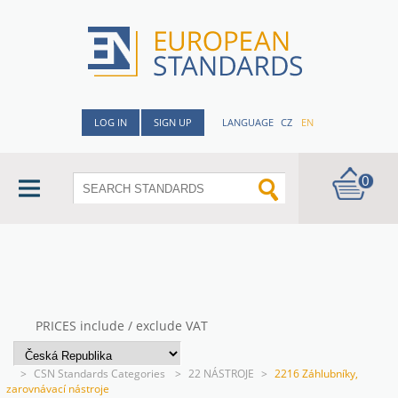
LOG IN
SIGN UP
LANGUAGE
CZ
EN
0
PRICES include / exclude VAT
>
CSN Standards Categories
>
22 NÁSTROJE
>
2216 Záhlubníky,
zarovnávací nástroje