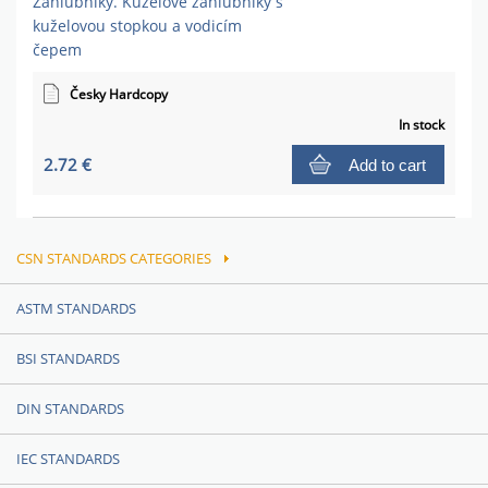
Záhlubníky. Kuželové záhlubníky s
kuželovou stopkou a vodicím
čepem
Česky Hardcopy
In stock
2.72 €
Add to cart
CSN STANDARDS CATEGORIES
ASTM STANDARDS
BSI STANDARDS
DIN STANDARDS
IEC STANDARDS