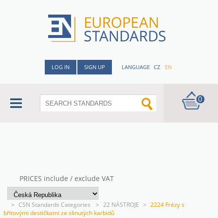
LOG IN
SIGN UP
LANGUAGE
CZ
EN
0
PRICES include / exclude VAT
>
CSN Standards Categories
>
22 NÁSTROJE
>
2224 Frézy s
břitovými destičkami ze slinutých karbidů