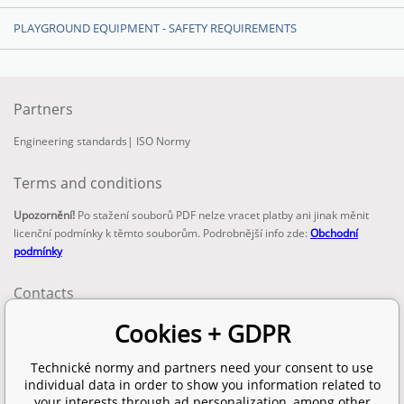
PLAYGROUND EQUIPMENT - SAFETY REQUIREMENTS
Partners
Engineering standards
|
ISO Normy
Terms and conditions
Upozornění!
Po stažení souborů PDF nelze vracet platby ani jinak měnit
licenční podmínky k těmto souborům. Podrobnější info zde:
Obchodní
podmínky
Contacts
email:
Cookies + GDPR
info@technickenormy.cz
obchod@technickenormy.cz
Technické normy and partners need your consent to use
Telefon:
individual data in order to show you information related to
+420 377 387 684
your interests through ad personalization, among other