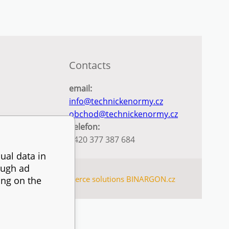
Contacts
email:
info@technickenormy.cz
obchod@technickenormy.cz
Telefon:
+420 377 387 684
ual data in
ough ad
SITEMAP
Ecommerce solutions
BINARGON.cz
ing on the