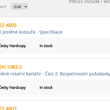
PRICES include / ex
NCY
22 4805
cí plstěné kotouče - Specifikace
Česky Hardcopy
In stock
EN 1083-2
ěné rotační kartáče - Část 2: Bezpečnostní požadavk
Česky Hardcopy
In stock
22 4807