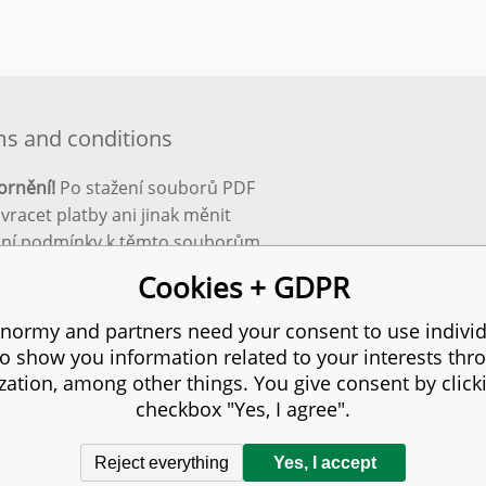
s and conditions
ornění!
Po stažení souborů PDF
 vracet platby ani jinak měnit
ční podmínky k těmto souborům.
bnější info zde:
Obchodní
Cookies + GDPR
ínky
normy and partners need your consent to use individ
to show you information related to your interests thr
s reserved.
zation, among other things. You give consent by click
checkbox "Yes, I agree".
Reject everything
Yes, I accept