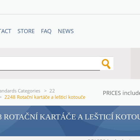
TACT
STORE
FAQ
NEWS
andards Categories
>
22
PRICES includ
>
2248 Rotační kartáče a lešticí kotouče
8 ROTAČNÍ KARTÁČE A LEŠTICÍ KOTO