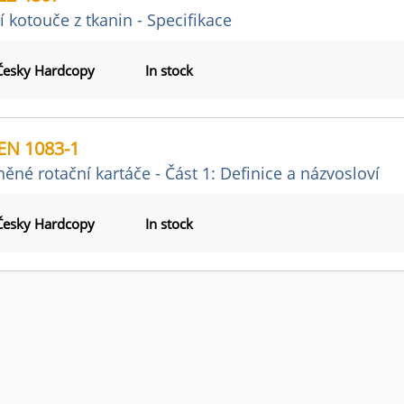
í kotouče z tkanin - Specifikace
Česky Hardcopy
In stock
EN 1083-1
ěné rotační kartáče - Část 1: Definice a názvosloví
Česky Hardcopy
In stock