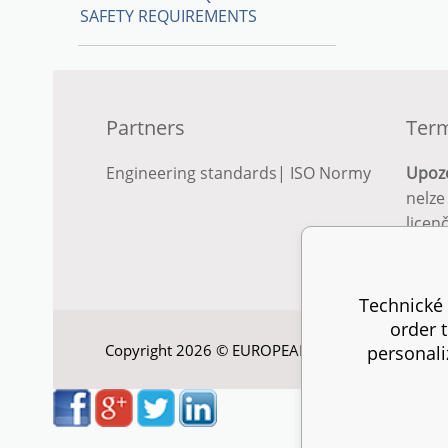
SAFETY REQUIREMENTS
Partners
Term
Engineering standards
|
ISO Normy
Upoz
nelze
licen
Podro
podm
Technické 
order 
Copyright 2026 © EUROPEAN STANDARD. All right
personali