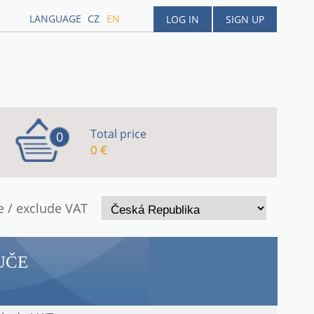
LANGUAGE
CZ
EN
LOG IN
SIGN UP
Total price
0
0 €
e / exclude VAT
UČE