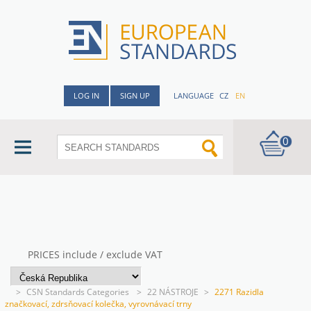
LOG IN
SIGN UP
LANGUAGE
CZ
EN
0
PRICES include / exclude VAT
>
CSN Standards Categories
>
22 NÁSTROJE
>
2271 Razidla
značkovací, zdrsňovací kolečka, vyrovnávací trny