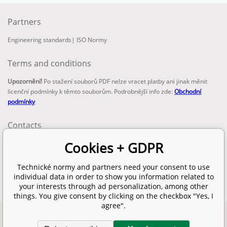
Partners
Engineering standards
|
ISO Normy
Terms and conditions
Upozornění!
Po stažení souborů PDF nelze vracet platby ani jinak měnit
licenční podmínky k těmto souborům. Podrobnější info zde:
Obchodní
podmínky
Contacts
email:
Cookies + GDPR
info@technickenormy.cz
obchod@technickenormy.cz
Technické normy and partners need your consent to use
Telefon:
individual data in order to show you information related to
+420 377 387 684
your interests through ad personalization, among other
things. You give consent by clicking on the checkbox "Yes, I
agree".
Copyright 2026 © EUROPEAN STANDARD. All rights reserved.