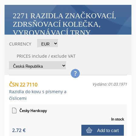
2271 RAZIDLA ZNAČKOVACÍ,
ZDRSŇOVACÍ KOLEČKA,
VYROVNÁVACÍ TRNY
CURRENCY
PRICES include / exclude VAT
ČSN 22 7110
Vydáno: 01.03.1971
Razidla do kovu s písmeny a
číslicemi
Česky Hardcopy
In stock
2.72 €
Add to cart