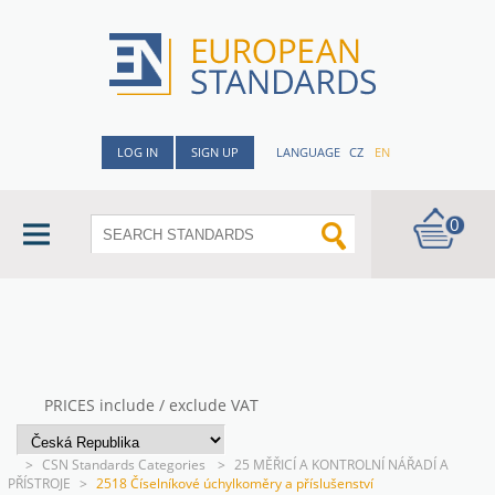
LOG IN
SIGN UP
LANGUAGE
CZ
EN
0
PRICES include / exclude VAT
>
CSN Standards Categories
>
25 MĚŘICÍ A KONTROLNÍ NÁŘADÍ A
PŘÍSTROJE
>
2518 Číselníkové úchylkoměry a příslušenství