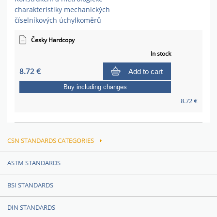
charakteristiky mechanických
číselníkových úchylkoměrů
Česky Hardcopy
In stock
8.72 €
Add to cart
Buy including changes
8.72 €
CSN STANDARDS CATEGORIES
ASTM STANDARDS
BSI STANDARDS
DIN STANDARDS