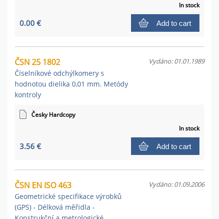
In stock
0.00 €
Add to cart
ČSN 25 1802
Vydáno: 01.01.1989
Číselníkové odchýlkomery s
hodnotou dielika 0,01 mm. Metódy
kontroly
Česky Hardcopy
In stock
3.56 €
Add to cart
ČSN EN ISO 463
Vydáno: 01.09.2006
Geometrické specifikace výrobků
(GPS) - Délková měřidla -
Konstrukční a metrologické