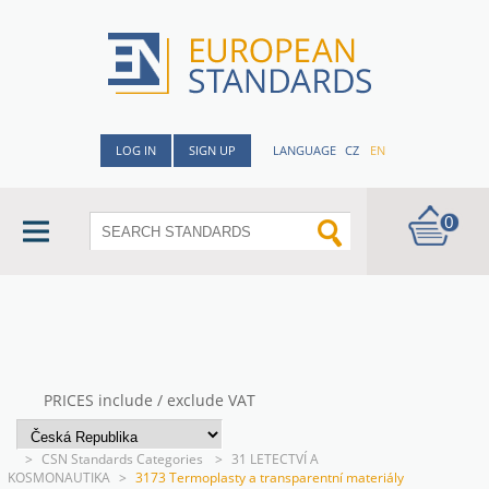
LOG IN
SIGN UP
LANGUAGE
CZ
EN
0
PRICES include / exclude VAT
>
CSN Standards Categories
>
31 LETECTVÍ A
KOSMONAUTIKA
>
3173 Termoplasty a transparentní materiály