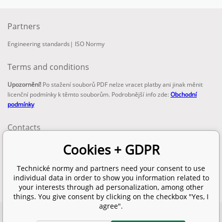
Partners
Engineering standards
|
ISO Normy
Terms and conditions
Upozornění!
Po stažení souborů PDF nelze vracet platby ani jinak měnit
licenční podmínky k těmto souborům. Podrobnější info zde:
Obchodní
podmínky
Contacts
email:
Cookies + GDPR
info@technickenormy.cz
obchod@technickenormy.cz
Technické normy and partners need your consent to use
Telefon:
individual data in order to show you information related to
+420 377 387 684
your interests through ad personalization, among other
things. You give consent by clicking on the checkbox "Yes, I
agree".
Copyright 2026 © EUROPEAN STANDARD. All rights reserved.