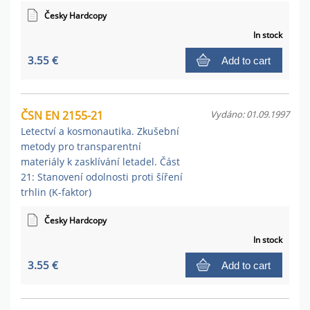
Česky Hardcopy
In stock
3.55 €
Add to cart
ČSN EN 2155-21
Vydáno: 01.09.1997
Letectví a kosmonautika. Zkušební
metody pro transparentní
materiály k zasklívání letadel. Část
21: Stanovení odolnosti proti šíření
trhlin (K-faktor)
Česky Hardcopy
In stock
3.55 €
Add to cart