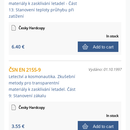
materiály k zasklívání letadel - Část
13: Stanovení teploty průhybu při
zatížení
Česky Hardcopy
In stock
6.40 €
Add to cart
ČSN EN 2155-9
Vydáno: 01.10.1997
Letectví a kosmonautika. Zkušební
metody pro transparentní
materiály k zasklívání letadel. Část
9: Stanovení zákalu
Česky Hardcopy
In stock
3.55 €
Add to cart