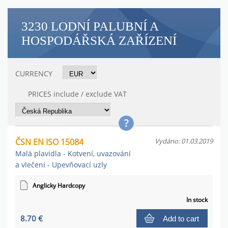
3230 LODNÍ PALUBNÍ A
HOSPODÁŘSKÁ ZAŘÍZENÍ
CURRENCY
PRICES include / exclude VAT
ČSN EN ISO 15084
Vydáno: 01.03.2019
Malá plavidla - Kotvení, uvazování
a vlečení - Upevňovací uzly
Anglicky Hardcopy
In stock
8.70 €
Add to cart