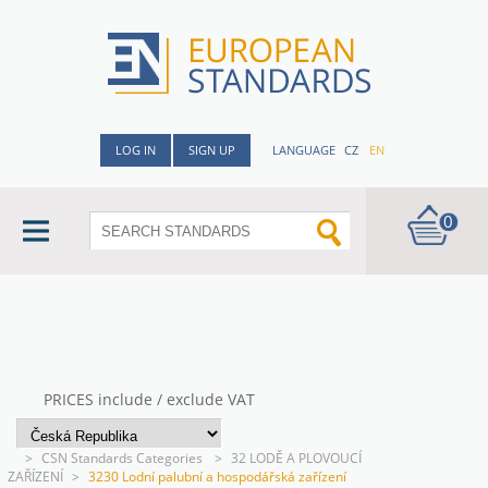
LOG IN
SIGN UP
LANGUAGE
CZ
EN
0
PRICES include / exclude VAT
>
CSN Standards Categories
>
32 LODĚ A PLOVOUCÍ
ZAŘÍZENÍ
>
3230 Lodní palubní a hospodářská zařízení