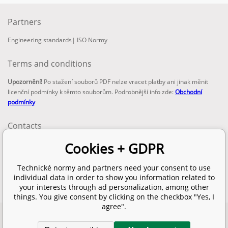
Partners
Engineering standards
|
ISO Normy
Terms and conditions
Upozornění!
Po stažení souborů PDF nelze vracet platby ani jinak měnit
licenční podmínky k těmto souborům. Podrobnější info zde:
Obchodní
podmínky
Contacts
email:
Cookies + GDPR
info@technickenormy.cz
obchod@technickenormy.cz
Technické normy and partners need your consent to use
Telefon:
individual data in order to show you information related to
+420 377 387 684
your interests through ad personalization, among other
things. You give consent by clicking on the checkbox "Yes, I
agree".
Copyright 2026 © EUROPEAN STANDARD. All rights reserved.