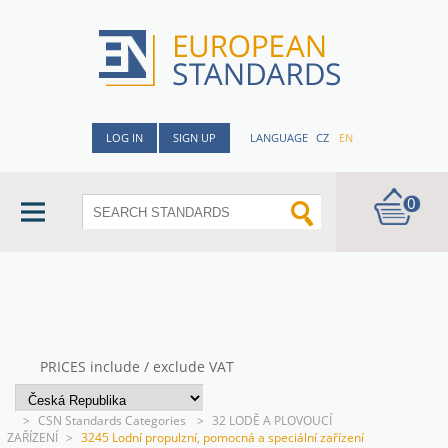
LOG IN
SIGN UP
LANGUAGE
CZ
EN
0
PRICES include / exclude VAT
>
CSN Standards Categories
>
32 LODĚ A PLOVOUCÍ
ZAŘÍZENÍ
>
3245 Lodní propulzní, pomocná a speciální zařízení