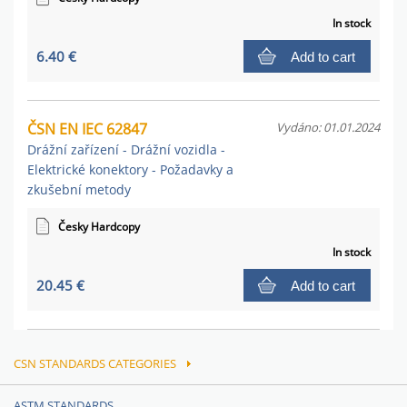
In stock
6.40 €
Add to cart
ČSN EN IEC 62847
Vydáno: 01.01.2024
Drážní zařízení - Drážní vozidla -
Elektrické konektory - Požadavky a
zkušební metody
Česky Hardcopy
In stock
20.45 €
Add to cart
CSN STANDARDS CATEGORIES
ASTM STANDARDS