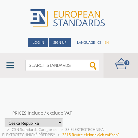
LOG IN
SIGN UP
LANGUAGE
CZ
EN
0
PRICES include / exclude VAT
>
CSN Standards Categories
>
33 ELEKTROTECHNIKA -
ELEKTROTECHNICKÉ PŘEDPISY
>
3315 Revize elektrických zařízení