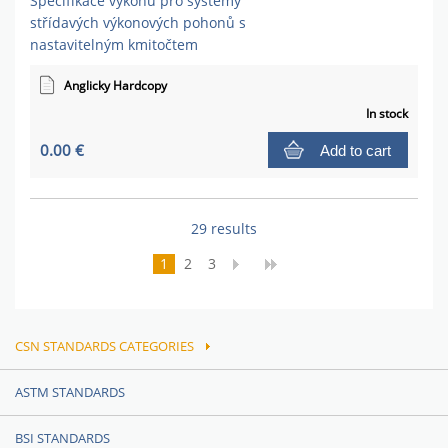
Specifikace výkonu pro systémy
střídavých výkonových pohonů s
nastavitelným kmitočtem
Anglicky Hardcopy
In stock
0.00 €
Add to cart
29 results
1
2
3
CSN STANDARDS CATEGORIES
ASTM STANDARDS
BSI STANDARDS