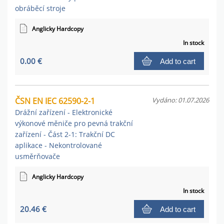
obráběcí stroje
Anglicky Hardcopy
In stock
0.00 €
Add to cart
ČSN EN IEC 62590-2-1
Vydáno: 01.07.2026
Drážní zařízení - Elektronické
výkonové měniče pro pevná trakční
zařízení - Část 2-1: Trakční DC
aplikace - Nekontrolované
usměrňovače
Anglicky Hardcopy
In stock
20.46 €
Add to cart