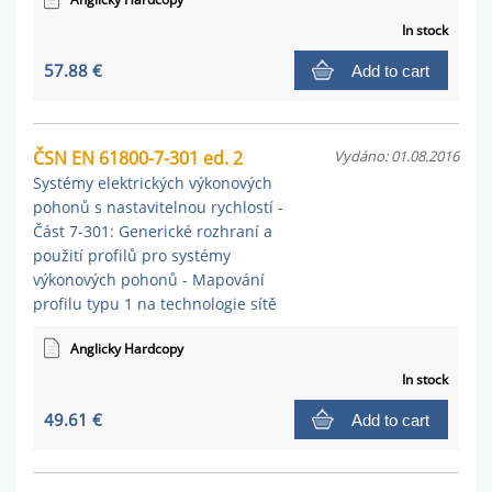
In stock
57.88 €
Add to cart
ČSN EN 61800-7-301 ed. 2
Vydáno: 01.08.2016
Systémy elektrických výkonových
pohonů s nastavitelnou rychlostí -
Část 7-301: Generické rozhraní a
použití profilů pro systémy
výkonových pohonů - Mapování
profilu typu 1 na technologie sítě
Anglicky Hardcopy
In stock
49.61 €
Add to cart