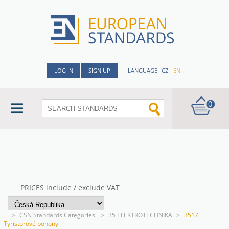
LOG IN
SIGN UP
LANGUAGE
CZ
EN
0
PRICES include / exclude VAT
>
CSN Standards Categories
>
35 ELEKTROTECHNIKA
>
3517
Tyristorové pohony