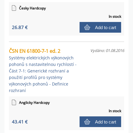
Česky Hardcopy
In stock
26.87 €
Add to cart
ČSN EN 61800-7-1 ed. 2
Vydáno: 01.08.2016
Systémy elektrických výkonových
pohonů s nastavitelnou rychlostí -
Část 7-1: Generické rozhraní a
použití profilů pro systémy
výkonových pohonů - Definice
rozhraní
Anglicky Hardcopy
In stock
43.41 €
Add to cart