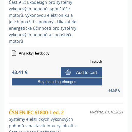
Část 9-2: Ekodesign pro systémy
výkonových pohonů, spouštěče
motorů, výkonovou elektroniku a
jejich použití s pohony - Ukazatele
energetické účinnosti pro systémy
výkonových pohonů a spouštěče
motorů
Anglicky Hardcopy
In stock
43.41 €
Add to cart
Buy including changes
44.69 €
ČSN EN IEC 61800-1 ed. 2
Vydáno: 01.10.2021
Systémy elektrických výkonových
pohonů s nastavitelnou rychlostí -