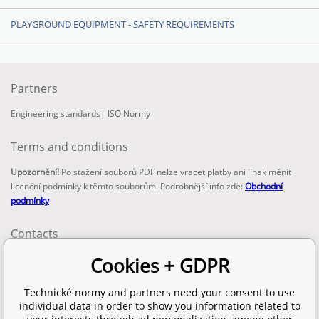
PLAYGROUND EQUIPMENT - SAFETY REQUIREMENTS
Partners
Engineering standards
|
ISO Normy
Terms and conditions
Upozornění!
Po stažení souborů PDF nelze vracet platby ani jinak měnit
licenční podmínky k těmto souborům. Podrobnější info zde:
Obchodní
podmínky
Contacts
email:
Cookies + GDPR
info@technickenormy.cz
obchod@technickenormy.cz
Technické normy and partners need your consent to use
Telefon:
individual data in order to show you information related to
+420 377 387 684