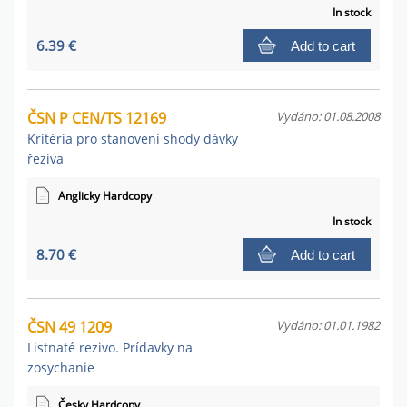
In stock
6.39 €
Add to cart
ČSN P CEN/TS 12169
Vydáno: 01.08.2008
Kritéria pro stanovení shody dávky
řeziva
Anglicky Hardcopy
In stock
8.70 €
Add to cart
ČSN 49 1209
Vydáno: 01.01.1982
Listnaté rezivo. Prídavky na
zosychanie
Česky Hardcopy