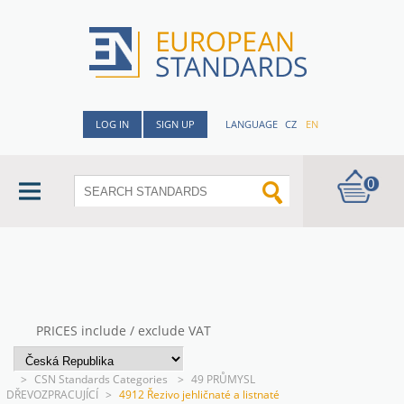
LOG IN
SIGN UP
LANGUAGE
CZ
EN
0
PRICES include / exclude VAT
>
CSN Standards Categories
>
49 PRŮMYSL
DŘEVOZPRACUJÍCÍ
>
4912 Řezivo jehličnaté a listnaté