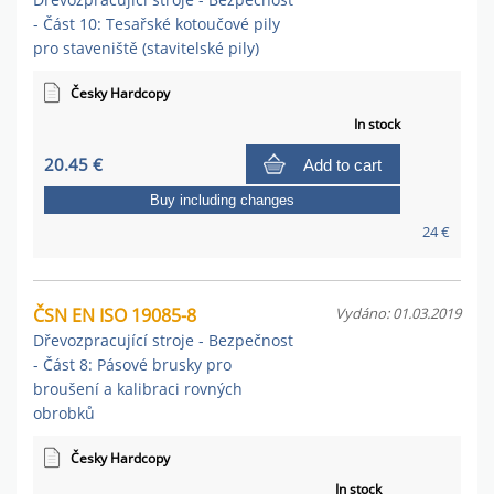
- Část 10: Tesařské kotoučové pily
pro staveniště (stavitelské pily)
Česky Hardcopy
In stock
20.45 €
Add to cart
Buy including changes
24 €
ČSN EN ISO 19085-8
Vydáno: 01.03.2019
Dřevozpracující stroje - Bezpečnost
- Část 8: Pásové brusky pro
broušení a kalibraci rovných
obrobků
Česky Hardcopy
In stock