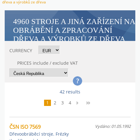
dřeva a výrobků ze dřeva
4960 STROJE A JINÁ ZAŘÍZENÍ NA
OBRÁBĚNÍ A ZPRACOVÁNÍ
DŘEVA A VÝROBKŮ ZE DŘEVA
CURRENCY
PRICES include / exclude VAT
42 results
1
2
3
4
ČSN ISO 7569
Vydáno: 01.05.1992
Dřevoobráběcí stroje. Frézky