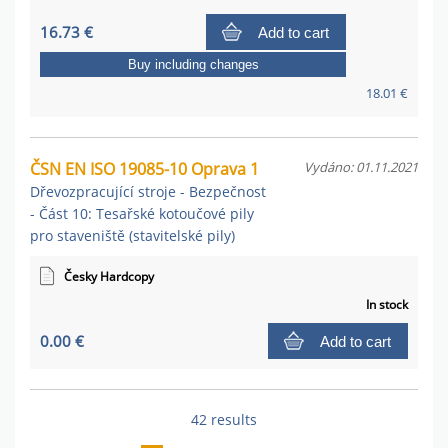
16.73 €
Add to cart
Buy including changes
18.01 €
ČSN EN ISO 19085-10 Oprava 1
Vydáno: 01.11.2021
Dřevozpracující stroje - Bezpečnost
- Část 10: Tesařské kotoučové pily
pro staveniště (stavitelské pily)
Česky Hardcopy
In stock
0.00 €
Add to cart
42 results