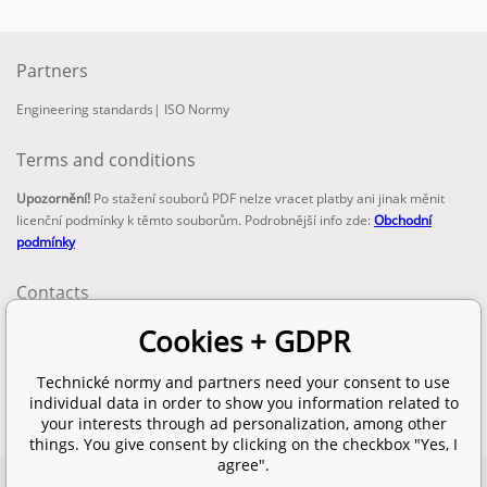
Partners
Engineering standards
|
ISO Normy
Terms and conditions
Upozornění!
Po stažení souborů PDF nelze vracet platby ani jinak měnit
licenční podmínky k těmto souborům. Podrobnější info zde:
Obchodní
podmínky
Contacts
email:
Cookies + GDPR
info@technickenormy.cz
obchod@technickenormy.cz
Technické normy and partners need your consent to use
Telefon:
individual data in order to show you information related to
+420 377 387 684
your interests through ad personalization, among other
things. You give consent by clicking on the checkbox "Yes, I
agree".