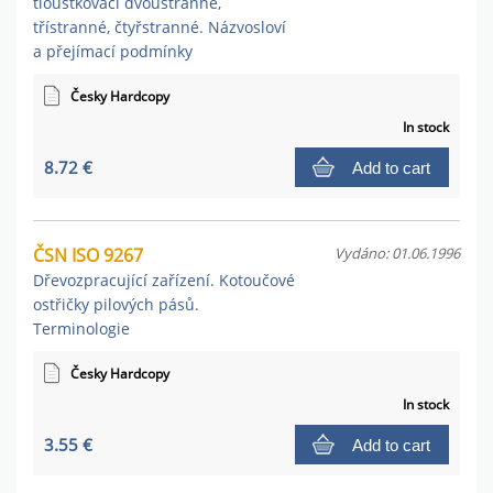
tloušťkovací dvoustranné,
třístranné, čtyřstranné. Názvosloví
a přejímací podmínky
Česky Hardcopy
In stock
8.72 €
Add to cart
ČSN ISO 9267
Vydáno: 01.06.1996
Dřevozpracující zařízení. Kotoučové
ostřičky pilových pásů.
Terminologie
Česky Hardcopy
In stock
3.55 €
Add to cart