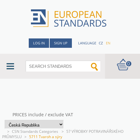
LOG IN
SIGN UP
LANGUAGE
CZ
EN
0
PRICES include / exclude VAT
>
CSN Standards Categories
>
57 VÝROBKY POTRAVINÁŘSKÉHO
PRŮMYSLU
>
5711 Tvaroh a sýry