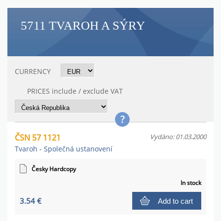
5711 TVAROH A SÝRY
CURRENCY
PRICES include / exclude VAT
ČSN 57 1121
Vydáno: 01.03.2000
Tvaroh - Společná ustanovení
Česky Hardcopy
In stock
3.54 €
Add to cart