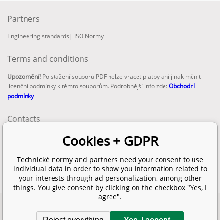
Partners
Engineering standards
|
ISO Normy
Terms and conditions
Upozornění!
Po stažení souborů PDF nelze vracet platby ani jinak měnit
licenční podmínky k těmto souborům. Podrobnější info zde:
Obchodní
podmínky
Contacts
email:
Cookies + GDPR
info@technickenormy.cz
obchod@technickenormy.cz
Technické normy and partners need your consent to use
Telefon:
individual data in order to show you information related to
+420 377 387 684
your interests through ad personalization, among other
things. You give consent by clicking on the checkbox "Yes, I
agree".
Copyright 2026 © EUROPEAN STANDARD. All rights reserved.
Reject everything
Yes, I accept