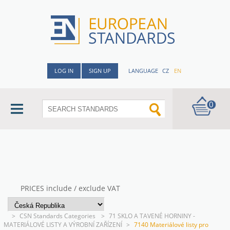
LOG IN
SIGN UP
LANGUAGE
CZ
EN
0
PRICES include / exclude VAT
>
CSN Standards Categories
>
71 SKLO A TAVENÉ HORNINY -
MATERIÁLOVÉ LISTY A VÝROBNÍ ZAŘÍZENÍ
>
7140 Materiálové listy pro