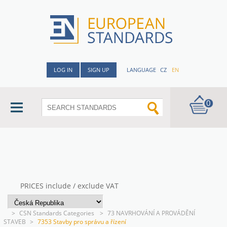
LOG IN
SIGN UP
LANGUAGE
CZ
EN
0
PRICES include / exclude VAT
>
CSN Standards Categories
>
73 NAVRHOVÁNÍ A PROVÁDĚNÍ
STAVEB
>
7353 Stavby pro správu a řízení