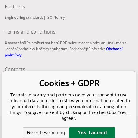
Partners
Engineering standards
|
ISO Normy
Terms and conditions
Upozornění!
Po stažení souborů PDF nelze vracet platby ani jinak měnit
licenční podmínky k těmto souborům. Podrobnější info zde:
Obchodní
podmínky
Contacts
email:
Cookies + GDPR
info@technickenormy.cz
obchod@technickenormy.cz
Technické normy and partners need your consent to use
Telefon:
individual data in order to show you information related to
+420 377 387 684
your interests through ad personalization, among other
things. You give consent by clicking on the checkbox "Yes, I
agree".
Copyright 2026 © EUROPEAN STANDARD. All rights reserved.
Reject everything
Yes, I accept
SITEMAP
Ecommerce solutions
BINARGON.cz