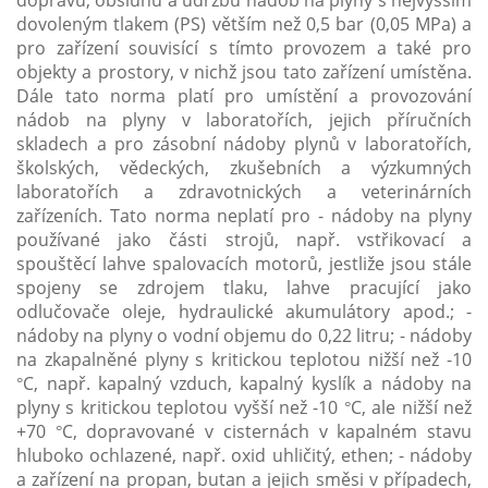
dopravu, obsluhu a údržbu nádob na plyny s nejvyšším
dovoleným tlakem (PS) větším než 0,5 bar (0,05 MPa) a
pro zařízení souvisící s tímto provozem a také pro
objekty a prostory, v nichž jsou tato zařízení umístěna.
Dále tato norma platí pro umístění a provozování
nádob na plyny v laboratořích, jejich příručních
skladech a pro zásobní nádoby plynů v laboratořích,
školských, vědeckých, zkušebních a výzkumných
laboratořích a zdravotnických a veterinárních
zařízeních. Tato norma neplatí pro - nádoby na plyny
používané jako části strojů, např. vstřikovací a
spouštěcí lahve spalovacích motorů, jestliže jsou stále
spojeny se zdrojem tlaku, lahve pracující jako
odlučovače oleje, hydraulické akumulátory apod.; -
nádoby na plyny o vodní objemu do 0,22 litru; - nádoby
na zkapalněné plyny s kritickou teplotou nižší než -10
°C, např. kapalný vzduch, kapalný kyslík a nádoby na
plyny s kritickou teplotou vyšší než -10 °C, ale nižší než
+70 °C, dopravované v cisternách v kapalném stavu
hluboko ochlazené, např. oxid uhličitý, ethen; - nádoby
a zařízení na propan, butan a jejich směsi v případech,