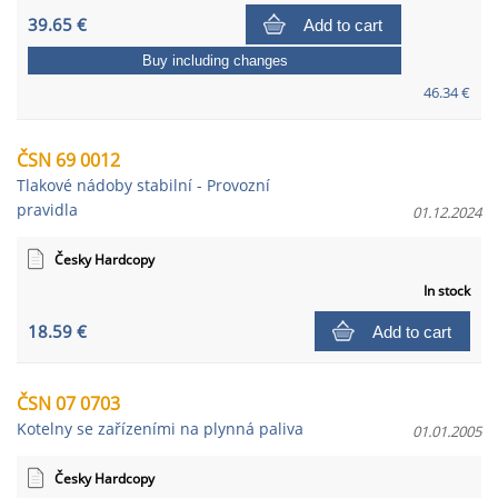
39.65 €
Add to cart
Buy including changes
46.34 €
ČSN 69 0012
Tlakové nádoby stabilní - Provozní
pravidla
01.12.2024
Česky Hardcopy
In stock
18.59 €
Add to cart
ČSN 07 0703
Kotelny se zařízeními na plynná paliva
01.01.2005
Česky Hardcopy