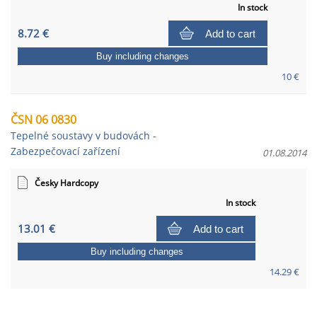
In stock
8.72 €
Add to cart
Buy including changes
10 €
ČSN 06 0830
Tepelné soustavy v budovách -
Zabezpečovací zařízení
01.08.2014
Česky Hardcopy
In stock
13.01 €
Add to cart
Buy including changes
14.29 €