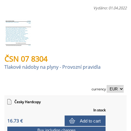
Vydáno: 01.04.2022
ČSN 07 8304
Tlakové nádoby na plyny - Provozní pravidla
currency
Česky Hardcopy
In stock
16.73 €
Add to cart
Buy including changes