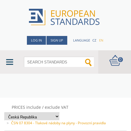
LOG IN
SIGN UP
LANGUAGE
CZ
EN
0
PRICES include / exclude VAT
>
ČSN 07 8304 - Tlakové nádoby na plyny - Provozní pravidla