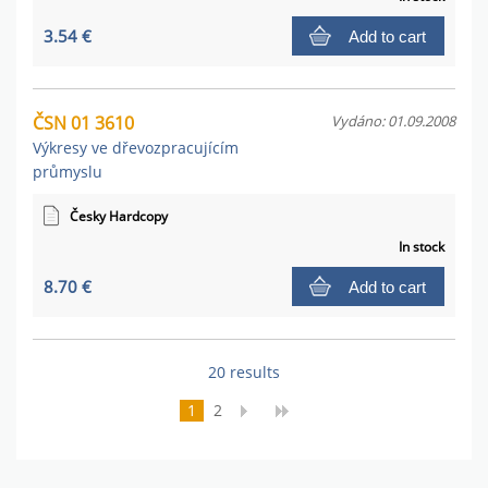
3.54 €
Add to cart
ČSN 01 3610
Vydáno: 01.09.2008
Výkresy ve dřevozpracujícím
průmyslu
Česky Hardcopy
In stock
8.70 €
Add to cart
20 results
1
2