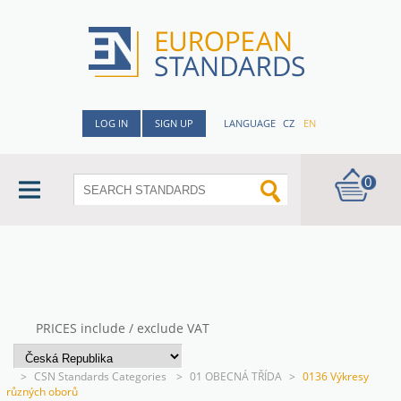
LOG IN
SIGN UP
LANGUAGE
CZ
EN
0
PRICES include / exclude VAT
>
CSN Standards Categories
>
01 OBECNÁ TŘÍDA
>
0136 Výkresy
různých oborů