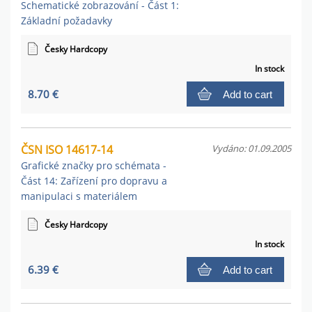
Schematické zobrazování - Část 1:
Základní požadavky
Česky Hardcopy
In stock
8.70 €
Add to cart
ČSN ISO 14617-14
Vydáno: 01.09.2005
Grafické značky pro schémata -
Část 14: Zařízení pro dopravu a
manipulaci s materiálem
Česky Hardcopy
In stock
6.39 €
Add to cart