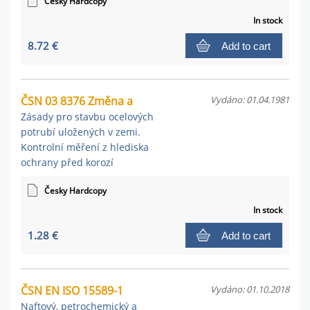
Česky Hardcopy
In stock
8.72 €
Add to cart
ČSN 03 8376 Změna a
Vydáno: 01.04.1981
Zásady pro stavbu ocelových
potrubí uložených v zemi.
Kontrolní měření z hlediska
ochrany před korozí
Česky Hardcopy
In stock
1.28 €
Add to cart
ČSN EN ISO 15589-1
Vydáno: 01.10.2018
Naftový, petrochemický a