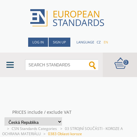
LOG IN
SIGN UP
LANGUAGE
CZ
EN
0
PRICES include / exclude VAT
>
CSN Standards Categories
>
03 STROJNÍ SOUČÁSTI - KOROZE A
OCHRANA MATERIÁLU
>
0383 Oblasti koroze