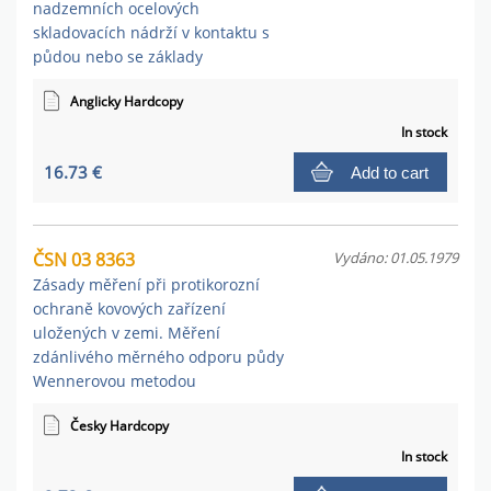
nadzemních ocelových
skladovacích nádrží v kontaktu s
půdou nebo se základy
Anglicky Hardcopy
In stock
16.73 €
Add to cart
ČSN 03 8363
Vydáno: 01.05.1979
Zásady měření při protikorozní
ochraně kovových zařízení
uložených v zemi. Měření
zdánlivého měrného odporu půdy
Wennerovou metodou
Česky Hardcopy
In stock