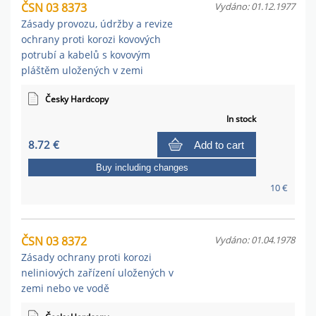
ČSN 03 8373
Vydáno: 01.12.1977
Zásady provozu, údržby a revize
ochrany proti korozi kovových
potrubí a kabelů s kovovým
pláštěm uložených v zemi
Česky Hardcopy
In stock
8.72 €
Add to cart
Buy including changes
10 €
ČSN 03 8372
Vydáno: 01.04.1978
Zásady ochrany proti korozi
neliniových zařízení uložených v
zemi nebo ve vodě