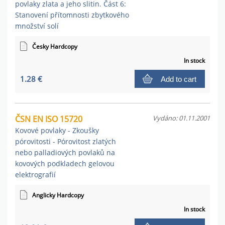
povlaky zlata a jeho slitin. Část 6:
Stanovení přítomnosti zbytkového
množství solí
Česky Hardcopy
In stock
1.28 €
Add to cart
ČSN EN ISO 15720
Vydáno: 01.11.2001
Kovové povlaky - Zkoušky
pórovitosti - Pórovitost zlatých
nebo palladiových povlaků na
kovových podkladech gelovou
elektrografií
Anglicky Hardcopy
In stock