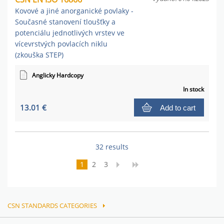
Kovové a jiné anorganické povlaky -
Současné stanovení tloušťky a
potenciálu jednotlivých vrstev ve
vícevrstvých povlacích niklu
(zkouška STEP)
Anglicky Hardcopy
In stock
13.01 €
Add to cart
32 results
1
2
3
CSN STANDARDS CATEGORIES