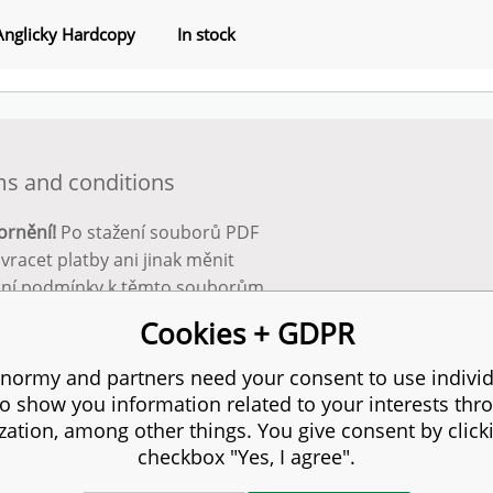
Anglicky Hardcopy
In stock
s and conditions
ornění!
Po stažení souborů PDF
 vracet platby ani jinak měnit
ční podmínky k těmto souborům.
bnější info zde:
Obchodní
Cookies + GDPR
ínky
normy and partners need your consent to use individ
to show you information related to your interests thr
s reserved.
zation, among other things. You give consent by click
checkbox "Yes, I agree".