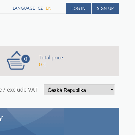
LANGUAGE
CZ
EN
LOG IN
SIGN UP
Total price
0
0 €
e / exclude VAT
Y