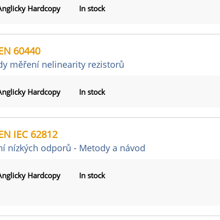
Anglicky Hardcopy
In stock
EN 60440
y měření nelinearity rezistorů
Anglicky Hardcopy
In stock
EN IEC 62812
í nízkých odporů - Metody a návod
Anglicky Hardcopy
In stock