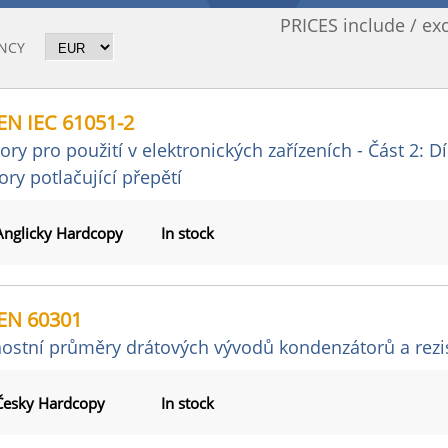
PRICES include / ex
NCY
EN IEC 61051-2
ory pro použití v elektronických zařízeních - Část 2: Dí
ory potlačující přepětí
Anglicky Hardcopy
In stock
EN 60301
ostní průměry drátových vývodů kondenzátorů a rezi
Česky Hardcopy
In stock