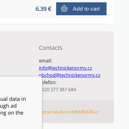
6.39 €
Add to cart
Contacts
email:
info@technickenormy.cz
obchod@technickenormy.cz
Telefon:
+420 377 387 684
ual data in
ough ad
SITEMAP
Ecommerce solutions
BINARGON.cz
ing on the