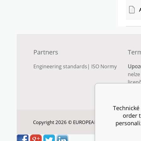
Partners
Term
Engineering standards
|
ISO Normy
Upoz
nelze
licen
Podro
podm
Technické 
order 
Copyright 2026 © EUROPEAN STANDARD. All right
personali