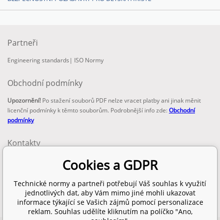
Partneři
Engineering standards
|
ISO Normy
Obchodní podmínky
Upozornění!
Po stažení souborů PDF nelze vracet platby ani jinak měnit
licenční podmínky k těmto souborům. Podrobnější info zde:
Obchodní
podmínky
Kontakty
email:
Cookies a GDPR
info@technickenormy.cz
obchod@technickenormy.cz
Technické normy a partneři potřebují Váš souhlas k využití
Telefon:
jednotlivých dat, aby Vám mimo jiné mohli ukazovat
+420 377 387 684
informace týkající se Vašich zájmů pomocí personalizace
reklam. Souhlas udělíte kliknutím na políčko "Ano,