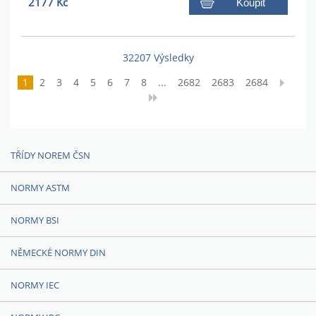
2177 Kč
Koupit
32207 Výsledky
1
2
3
4
5
6
7
8
...
2682
2683
2684
TŘÍDY NOREM ČSN
NORMY ASTM
NORMY BSI
NĚMECKÉ NORMY DIN
NORMY IEC