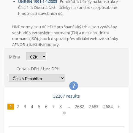
UNE-EN 1991-1-1:2003
- Eurokód 1: Účinky na konstrukce -
Část 1-1: Obecná část - Účinky na konstrukce způsobené
hmotností stavebních děl
UNE normy jsou důležité pro španělský trh a jsou vydávány
ve shodě s evropskými normami (EN) a mezinárodními
normami (ISO). Jsou k dispozici přes oficiální webové stránky
AENOR a další distributory.
Měna
Cena s DPH / bez DPH
32207 results
1
2
3
4
5
6
7
8
...
2682
2683
2684