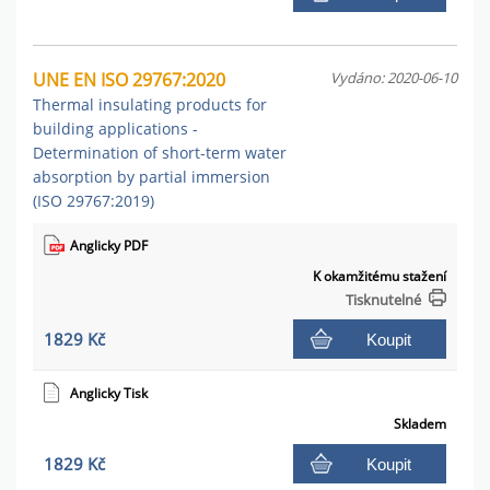
UNE EN ISO 29767:2020
Vydáno: 2020-06-10
Thermal insulating products for
building applications -
Determination of short-term water
absorption by partial immersion
(ISO 29767:2019)
Anglicky PDF
K okamžitému stažení
Tisknutelné
1829 Kč
Koupit
Anglicky Tisk
Skladem
1829 Kč
Koupit