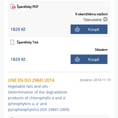
Španělsky PDF
K okamžitému stažení
Tisknutelné
1829 Kč
Koupit
Španělsky Tisk
Skladem
1829 Kč
Koupit
UNE EN ISO 29841:2014
Vydáno: 2014-11-19
Vegetable fats and oils -
Determination of the degradation
products of chlorophylls a and a'
(pheophytins a, a' and
pyropheophytins) (ISO 29841:2009)