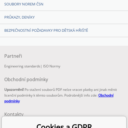
SOUBORY NOREM ČSN
PRŮKAZY, DENÍKY
BEZPEČNOSTNÍ POŽADAVKY PRO DĚTSKÁ HŘIŠTĚ
Partneři
Engineering standards
|
ISO Normy
Obchodní podmínky
Upozornění!
Po stažení souborů PDF nelze vracet platby ani jinak měnit
licenční podmínky k těmto souborům. Podrobnější info zde:
Obchodní
podmínky
Kontakty
email:
Cookies a GDPR