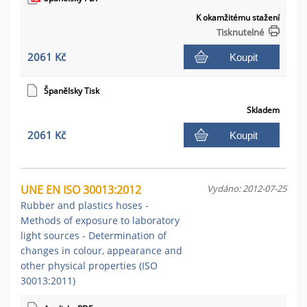
K okamžitému stažení
Tisknutelné
2061 Kč
Koupit
Španělsky Tisk
Skladem
2061 Kč
Koupit
UNE EN ISO 30013:2012
Vydáno: 2012-07-25
Rubber and plastics hoses -
Methods of exposure to laboratory
light sources - Determination of
changes in colour, appearance and
other physical properties (ISO
30013:2011)