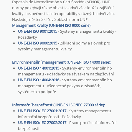
Española de Normalización y Certificación (AENOR). UNE
normy pokrývají různé oblasti a odvětví a slouží k zajištění
kvality, bezpečnosti a interoperability v různých odvětvích.
Následují některé klíčové oblasti norm UNE:
Management kvality (UNE-EN ISO 9000 série):
UNE-EN ISO 9001:2015
- Systémy managementu kvality -
Požadavky
UNE-EN ISO 9000:2015
- Základní pojmy a slovník pro
systémy managementu kvality
Environmentální management (UNE-EN ISO 14000 série):
UNE-EN ISO 14001:2015
- Systémy environmentálního
managementu - Požadavky se závazkem na zlepšování
UNE-EN ISO 14004:2016
- Systémy environmentálního
managementu - Všeobecné pokyny o zásadách,
systémech a podpoře
Informační bezpečnost (UNE-EN ISO/IEC 27000 série):
UNE-EN ISO/IEC 27001:2017
- Systémy managementu
informační bezpečnosti - Požadavky
UNE-EN ISO/IEC 27002:2017
- Praxe pro řízení informační
bezpečnosti