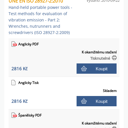
UNE EN ISO 28927-2:2010
Vydáno: 2010-09-22
Hand-held portable power tools -
Test methods for evaluation of
vibration emission - Part 2:
Wrenches, nutrunners and
screwdrivers (ISO 28927-2:2009)
Anglicky PDF
K okamžitému stažení
Tisknutelné
2816 Kč
Koupit
Anglicky Tisk
Skladem
2816 Kč
Koupit
Španělsky PDF
K okamžitému stažení