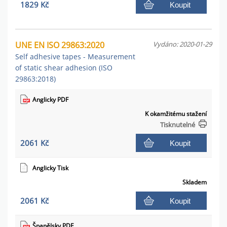
1829 Kč
Koupit
UNE EN ISO 29863:2020
Vydáno: 2020-01-29
Self adhesive tapes - Measurement
of static shear adhesion (ISO
29863:2018)
Anglicky PDF
K okamžitému stažení
Tisknutelné
2061 Kč
Koupit
Anglicky Tisk
Skladem
2061 Kč
Koupit
Španělsky PDF