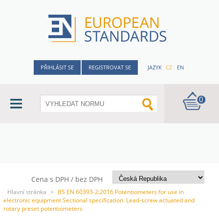
PŘIHLÁSIT SE
REGISTROVAT SE
JAZYK
CZ
EN
0
Cena s DPH / bez DPH
Hlavní stránka
>
BS EN 60393-2:2016 Potentiometers for use in
electronic equipment Sectional specification. Lead-screw actuated and
rotary preset potentiometers