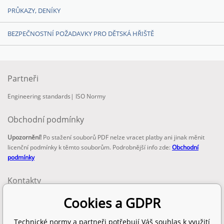
PRŮKAZY, DENÍKY
BEZPEČNOSTNÍ POŽADAVKY PRO DĚTSKÁ HŘIŠTĚ
Partneři
Engineering standards
|
ISO Normy
Obchodní podmínky
Upozornění!
Po stažení souborů PDF nelze vracet platby ani jinak měnit
licenční podmínky k těmto souborům. Podrobnější info zde:
Obchodní
podmínky
Kontakty
email:
Cookies a GDPR
info@technickenormy.cz
obchod@technickenormy.cz
Technické normy a partneři potřebují Váš souhlas k využití