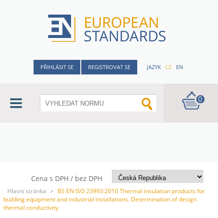
PŘIHLÁSIT SE
REGISTROVAT SE
JAZYK
CZ
EN
0
Cena s DPH / bez DPH
Hlavní stránka
>
BS EN ISO 23993:2010 Thermal insulation products for
building equipment and industrial installations. Determination of design
thermal conductivity