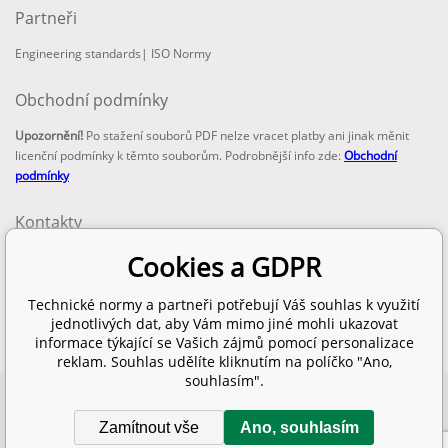
Partneři
Engineering standards
|
ISO Normy
Obchodní podmínky
Upozornění!
Po stažení souborů PDF nelze vracet platby ani jinak měnit
licenční podmínky k těmto souborům. Podrobnější info zde:
Obchodní
podmínky
Kontakty
email:
Cookies a GDPR
info@technickenormy.cz
obchod@technickenormy.cz
Technické normy a partneři potřebují Váš souhlas k využití
Telefon:
jednotlivých dat, aby Vám mimo jiné mohli ukazovat
+420 377 387 684
informace týkající se Vašich zájmů pomocí personalizace
reklam. Souhlas udělíte kliknutím na políčko "Ano,
souhlasím".
Copyright 2026 © EUROPEAN STANDARD. Všechna práva vyhrazena.
Zamítnout vše
Ano, souhlasím
SITEMAP
Tvorba a pronájem eshopů
BINARGON.cz