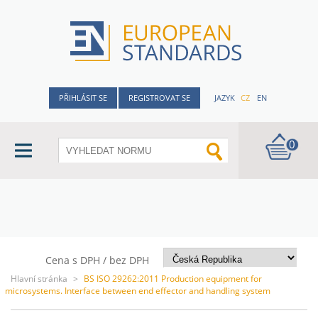
PŘIHLÁSIT SE
REGISTROVAT SE
JAZYK
CZ
EN
0
Cena s DPH / bez DPH
Hlavní stránka
>
BS ISO 29262:2011 Production equipment for
microsystems. Interface between end effector and handling system