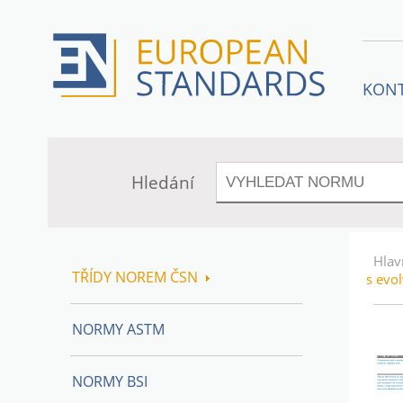
KON
Hledání
Hlav
TŘÍDY NOREM ČSN
s evo
NORMY ASTM
NORMY BSI