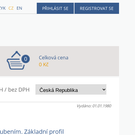
ZYK
CZ
EN
PŘIHLÁSIT SE
REGISTROVAT SE
Celková cena
0
0 Kč
H / bez DPH
Vydáno: 01.01.1980
ubením. Základní profil