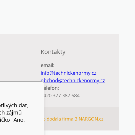
Kontakty
email:
info@technickenormy.cz
obchod@technickenormy.cz
Telefon:
+420 377 387 684
tlivých dat,
ich zájmů
TEMAP
Tento eshop dodala firma
BINARGON.cz
íčko "Ano,