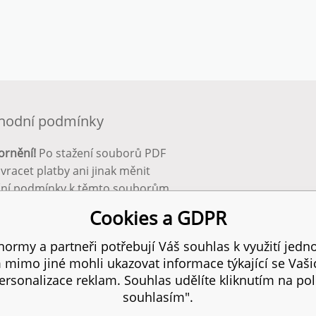
hodní podmínky
ornění!
Po stažení souborů PDF
 vracet platby ani jinak měnit
ční podmínky k těmto souborům.
bnější info zde:
Obchodní
Cookies a GDPR
ínky
ormy a partneři potřebují Váš souhlas k využití jedno
mimo jiné mohli ukazovat informace týkající se Vaš
 práva vyhrazena.
SI
rsonalizace reklam. Souhlas udělíte kliknutím na pol
souhlasím".