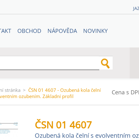
JA
TAKT
OBCHOD
NÁPOVĚDA
NOVINKY
ní stránka
>
ČSN 01 4607 - Ozubená kola čelní
Cena s DP
lventním ozubením. Základní profil
ČSN 01 4607
Ozubená kola čelní s evolventním oz