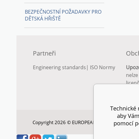
BEZPEČNOSTNÍ POŽADAVKY PRO
DĚTSKÁ HŘIŠTĚ
Partneři
Obc
Engineering standards
|
ISO Normy
Upoz
nelze
licen
Podro
podm
Technické n
aby Vám 
Copyright 2026 © EUROPEAN STANDARD. Všechna
pomocí pe