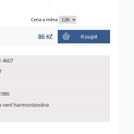
Cena a
měna
86 Kč
Koupit
1 4607
7
1980
 není harmonizována