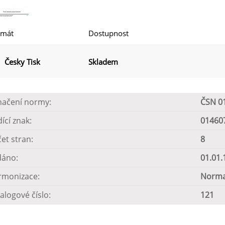
rmát
Dostupnost
Česky Tisk
Skladem
načení normy:
ČSN 0
dící znak:
01460
et stran:
8
dáno:
01.01.
rmonizace:
Norma
alogové číslo:
121