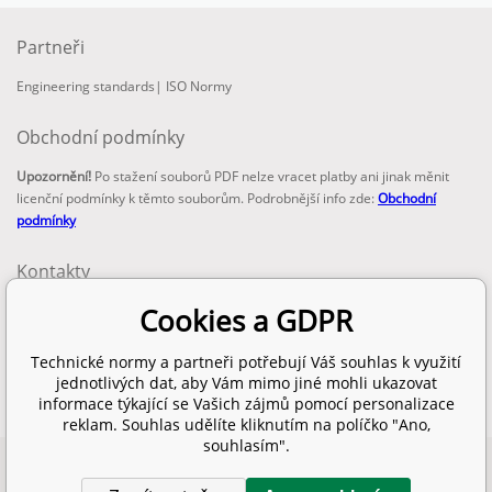
Partneři
Engineering standards
|
ISO Normy
Obchodní podmínky
Upozornění!
Po stažení souborů PDF nelze vracet platby ani jinak měnit
licenční podmínky k těmto souborům. Podrobnější info zde:
Obchodní
podmínky
Kontakty
email:
Cookies a GDPR
info@technickenormy.cz
obchod@technickenormy.cz
Technické normy a partneři potřebují Váš souhlas k využití
Telefon:
jednotlivých dat, aby Vám mimo jiné mohli ukazovat
+420 377 387 684
informace týkající se Vašich zájmů pomocí personalizace
reklam. Souhlas udělíte kliknutím na políčko "Ano,
souhlasím".
Copyright 2026 © EUROPEAN STANDARD. Všechna práva vyhrazena.