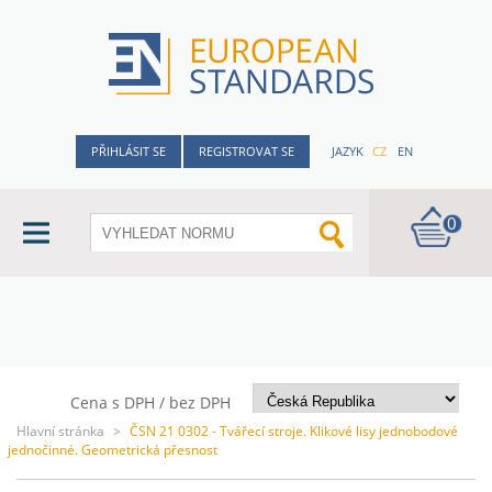
PŘIHLÁSIT SE
REGISTROVAT SE
JAZYK
CZ
EN
0
Cena s DPH / bez DPH
Hlavní stránka
>
ČSN 21 0302 - Tvářecí stroje. Klikové lisy jednobodové
jednočinné. Geometrická přesnost