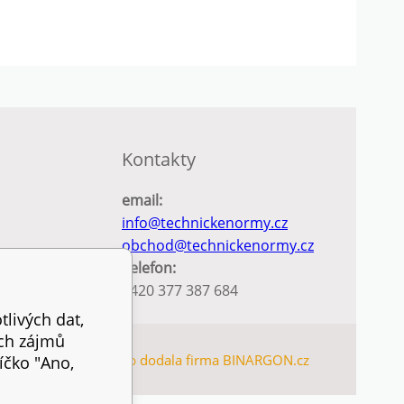
Kontakty
email:
info@technickenormy.cz
obchod@technickenormy.cz
Telefon:
+420 377 387 684
tlivých dat,
ich zájmů
TEMAP
Tento eshop dodala firma
BINARGON.cz
íčko "Ano,