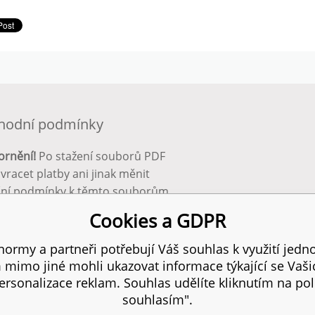
hodní podmínky
ornění!
Po stažení souborů PDF
 vracet platby ani jinak měnit
ční podmínky k těmto souborům.
bnější info zde:
Obchodní
Cookies a GDPR
ínky
ormy a partneři potřebují Váš souhlas k využití jedno
mimo jiné mohli ukazovat informace týkající se Vaš
 práva vyhrazena.
SI
rsonalizace reklam. Souhlas udělíte kliknutím na pol
souhlasím".