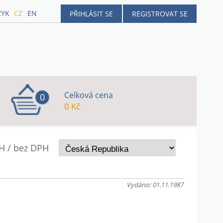
ZYK
CZ
EN
PŘIHLÁSIT SE
REGISTROVAT SE
Celková cena
0
0 Kč
H / bez DPH
Vydáno: 01.11.1987