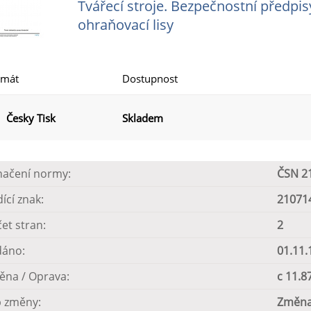
Tvářecí stroje. Bezpečnostní předpi
ohraňovací lisy
rmát
Dostupnost
Česky Tisk
Skladem
načení normy:
ČSN 2
dící znak:
21071
et stran:
2
dáno:
01.11.
ěna / Oprava:
c 11.8
p změny:
Změn