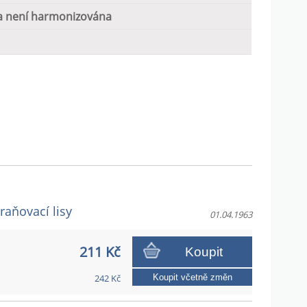
 není harmonizována
raňovací lisy
01.04.1963
211 Kč
Koupit
242 Kč
Koupit včetně změn