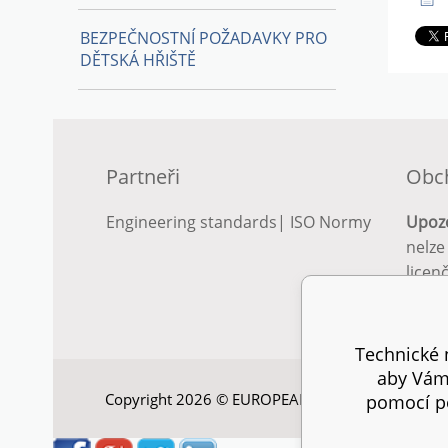
BEZPEČNOSTNÍ POŽADAVKY PRO
DĚTSKÁ HŘIŠTĚ
Partneři
Obc
Engineering standards
|
ISO Normy
Upoz
nelze
licen
Podro
podm
Technické n
aby Vám 
Copyright 2026 © EUROPEAN STANDARD. Všechna
pomocí pe