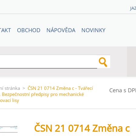
JA
TAKT
OBCHOD
NÁPOVĚDA
NOVINKY
ní stránka
>
ČSN 21 0714 Změna c - Tvářecí
Cena s DP
e. Bezpečnostní předpisy pro mechanické
ovací lisy
ČSN 21 0714 Změna c