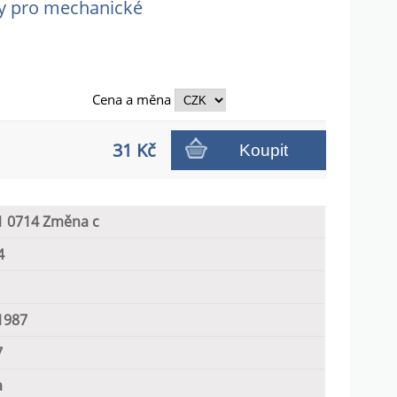
sy pro mechanické
Cena a
měna
31 Kč
Koupit
1 0714 Změna c
4
1987
7
a