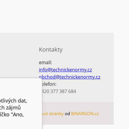
Kontakty
email:
info@technickenormy.cz
obchod@technickenormy.cz
Telefon:
+420 377 387 684
tlivých dat,
ich zájmů
MAP
Eshopy
a
webové stránky
od
BINARGON.cz
íčko "Ano,