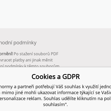
hodní podmínky
ornění!
Po stažení souborů PDF
 vracet platby ani jinak měnit
ční podmínky k těmto souborům.
bnější info zde:
Obchodní
Cookies a GDPR
ínky
ormy a partneři potřebují Váš souhlas k využití jedno
mimo jiné mohli ukazovat informace týkající se Vaš
 práva vyhrazena.
SITE
rsonalizace reklam. Souhlas udělíte kliknutím na pol
souhlasím".