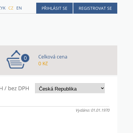
ZYK
CZ
EN
PŘIHLÁSIT SE
REGISTROVAT SE
Celková cena
0
0 Kč
H / bez DPH
Vydáno: 01.01.1970