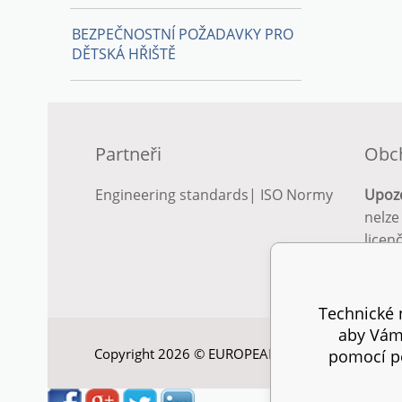
BEZPEČNOSTNÍ POŽADAVKY PRO
DĚTSKÁ HŘIŠTĚ
Partneři
Obc
Engineering standards
|
ISO Normy
Upoz
nelze
licen
Podro
podm
Technické n
aby Vám 
Copyright 2026 © EUROPEAN STANDARD. Všechna
pomocí pe