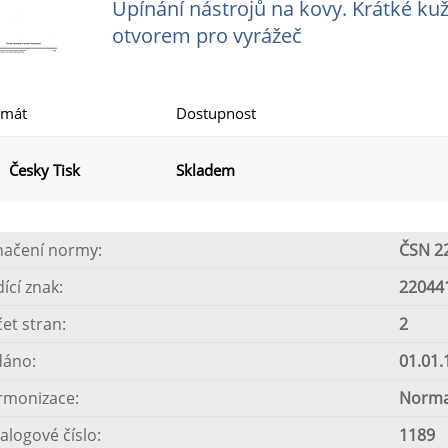
Upínání nástrojů na kovy. Krátké ku
otvorem pro vyrážeč
rmát
Dostupnost
Česky Tisk
Skladem
načení normy:
ČSN 2
dící znak:
22044
et stran:
2
dáno:
01.01.
rmonizace:
Norma
alogové číslo:
1189