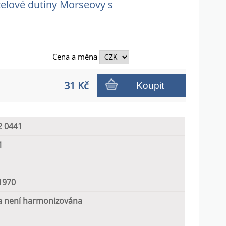
želové dutiny Morseovy s
Cena a
měna
31 Kč
Koupit
2 0441
1
1970
 není harmonizována