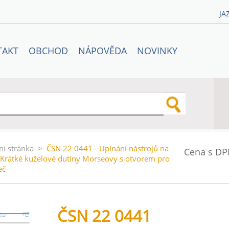
JA
TAKT
OBCHOD
NÁPOVĚDA
NOVINKY
ní stránka
>
ČSN 22 0441 - Upínání nástrojů na
Cena s DP
 Krátké kuželové dutiny Morseovy s otvorem pro
eč
ČSN 22 0441