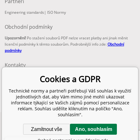
Partneři
Engineering standards
|
ISO Normy
Obchodní podmínky
Upozornění!
Po stažení souborů PDF nelze vracet platby ani jinak měnit
licenční podmínky k těmto souborům. Podrobnější info zde:
Obchodní
podmínky
Kontakty
email:
Cookies a GDPR
info@technickenormy.cz
obchod@technickenormy.cz
Technické normy a partneři potřebují Váš souhlas k využití
Telefon:
jednotlivých dat, aby Vám mimo jiné mohli ukazovat
+420 377 387 684
informace týkající se Vašich zájmů pomocí personalizace
reklam. Souhlas udělíte kliknutím na políčko "Ano,
souhlasím".
Copyright 2026 © EUROPEAN STANDARD. Všechna práva vyhrazena.
Zamítnout vše
Ano, souhlasím
SITEMAP
Tvorba a pronájem eshopů
BINARGON.cz