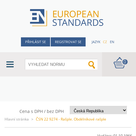
PŘIHLÁSIT SE
REGISTROVAT SE
JAZYK
CZ
EN
0
Cena s DPH / bez DPH
Hlavní stránka
>
ČSN 22 9274 - Rašple. Obdélníkové rašple
Vydáno: 01.10.1966