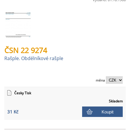
ČSN 22 9274
Rašple. Obdélníkové rašple
měna
Česky Tisk
Skladem
31 Kč
Koupit